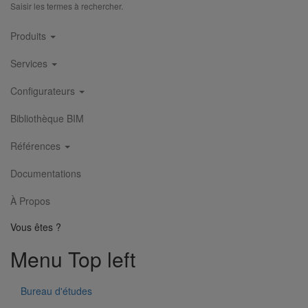
Saisir les termes à rechercher.
Main
Produits
navigation
Services
Configurateurs
Bibliothèque BIM
Références
Documentations
À Propos
Vous êtes ?
Menu Top left
Environnement
Bureau d'études
Tous nos atouts