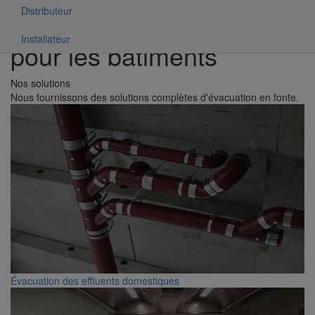
Distributeur
Solutions d'évacuation
Installateur
pour les bâtiments
Nos solutions
Nous fournissons des solutions complètes d'évacuation en fonte.
Évacuation des effluents domestiques