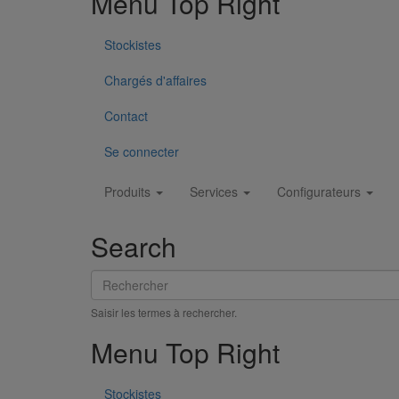
Menu Top Right
Stockistes
Chargés d'affaires
Contact
Se connecter
Main
Produits
Services
Configurateurs
navigation
Search
Rechercher
Saisir les termes à rechercher.
Menu Top Right
Stockistes