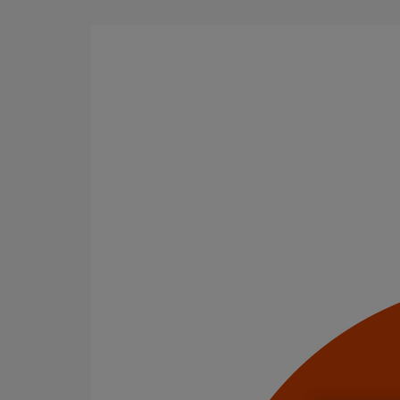
Aller au contenu principal
Accueil
Documents
Consultez et téléchargez les principaux catalogues et
Filtrer par
tout supprimer
Aide à la prescription
OUTILS ET DOCUMENTS
Catalogues
Aide à la prescription
Avis techniques
Certificats
(DOP) Déclaration des performances
FDES
Solutions Coupe-Feu