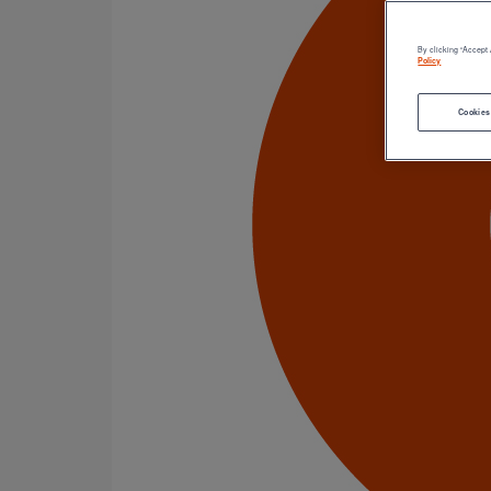
Système EPAMS
Système ELIXAIR
By clicking “Accept 
Fiches techniques
Policy
6 Résultats
Cookies
Filtrer par
tout supprimer
Aide à la prescription