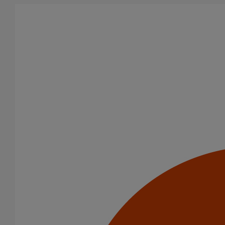
Aller au contenu principal
Accueil
Normes et certifications
Normes et certifications
Support technique
Tél. +33 (0) 3 66 88 19 47
tc@pambuilding.com
PERFORMANCES DES