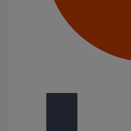
Elle définit également les méthodes d'essai et le système de
gestion de la qualité. À l'exception des propriétés de réaction au
feu, la norme EN 877 est une norme auto-déclarée ; le fabricant
est autorisé à déclarer lui-même que son produit est conforme à
cette norme.
Seule la conformité à la norme EN 877, validée par une tierce
partie pour tous les critères et testée périodiquement, peut
garantir la performance des systèmes que vous prescrivez.
La qualité des gammes de produits est garantie par des
marques de certifications : Marque NF, RAL-GZ, Kitemark,
BBA, Sintef, Gost, Q+.