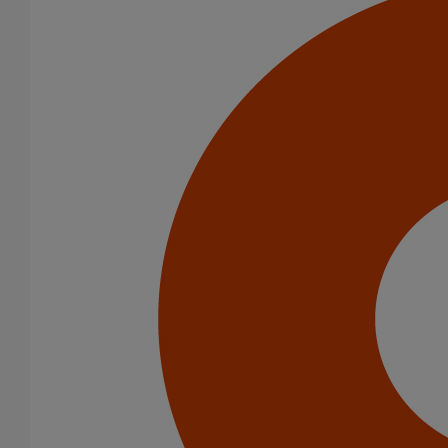
Les systèmes de canalisations Pam Building sont conformes à la
norme européenne EN 877, applicable à un système (tuyaux et
raccords en fonte, raccords et accessoires pour l'évacuation des
bâtiments). Cette norme, qui définit les exigences techniques des
produits en fonte, est la plus stricte du marché.
En particulier, elle fixe des exigences concernant :
Réaction au feu (gamme de produits),
Résistance à la pression interne,
Tolérances dimensionnelles,
Résistance à la traction, résistance à l'écrasement,
Joints et leur étanchéité,
Revêtement intérieur et extérieur et leur adéquation.