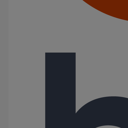
Seule la conformité à la norme EN 877, validée par une tierce
partie pour tous les critères et testée périodiquement, peut
garantir la performance des systèmes que vous prescrivez.
La qualité des gammes de produits est garantie par des
marques de certifications : Marque NF, RAL-GZ, Kitemark,
BBA, Sintef, Gost, Q+.