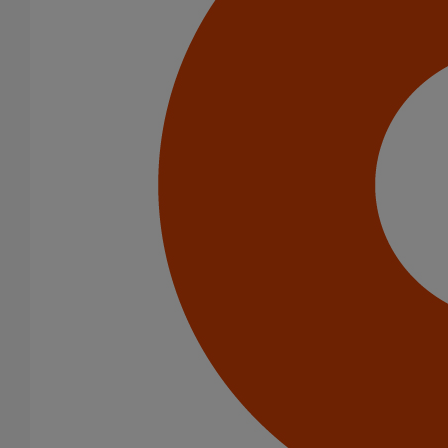
PRODUITS
Les systèmes de canalisations Pam Building sont conformes à la
norme européenne EN 877, applicable à un système (tuyaux et
raccords en fonte, raccords et accessoires pour l'évacuation des
bâtiments). Cette norme, qui définit les exigences techniques des
produits en fonte, est la plus stricte du marché.
En particulier, elle fixe des exigences concernant :
Réaction au feu (gamme de produits),
Résistance à la pression interne,
Tolérances dimensionnelles,
Résistance à la traction, résistance à l'écrasement,
Joints et leur étanchéité,
Revêtement intérieur et extérieur et leur adéquation.
Elle définit également les méthodes d'essai et le système de
gestion de la qualité. À l'exception des propriétés de réaction au
feu, la norme EN 877 est une norme auto-déclarée ; le fabricant
est autorisé à déclarer lui-même que son produit est conforme à
cette norme.