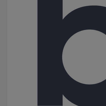
Normes
Normes
européennes
internationales
Tuyaux et raccords en fonte, leurs
joints et accessoires pour
l'évacuation de l'eau des
EN 877
bâtiments - (Exigence, méthodes
d'essai et assurance de la qualité)
Joints en élastomère - Exigences
EN 681-1
ISO 4633
relatives aux matériaux
Exigences relatives à un système
de gestion de la qualité :
conception, développement de
ISO 9001
produits, production, installation et
soutien après-vente
Système de management
environnemental - (Exigences et
ISO 14001
conseils d'utilisation)
Système de gestion énergétique
ISO 50001
Norme d'essai
Essais au feu
Classement au feu des produits de
construction et des éléments de
EN 13501-1