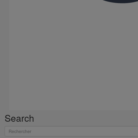
construction. Classification utilisant
EN 13501-2
les données des essais de
réaction et de résistance au feu.
Essais de réaction au feu des
produits de construction - Partie 1
Produits de construction à
EN 13823
l'exclusion des revêtements de sol
exposés à un choc thermique par
un seul élément en feu
Mesure du bruit
Mesure en laboratoire du bruit des
installations de traitement des
EN 14366
eaux usées
Search
Rechercher