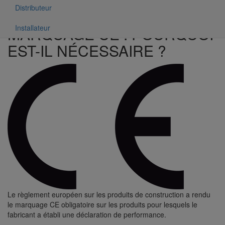
Faire en sorte que les mêmes critères de sécurité soient
Distributeur
partagés dans toute l'Europe.
Installateur
MARQUAGE CE : POURQUOI
EST-IL NÉCESSAIRE ?
Le règlement européen sur les produits de construction a rendu
le marquage CE obligatoire sur les produits pour lesquels le
fabricant a établi une déclaration de performance.