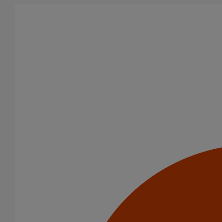
Aller au contenu principal
Produits
Tuyaux
Tuyau SMU PLUS DN250 - 3M000
Tuyau SMU PLUS DN250
- 3M000
Code article : 155474