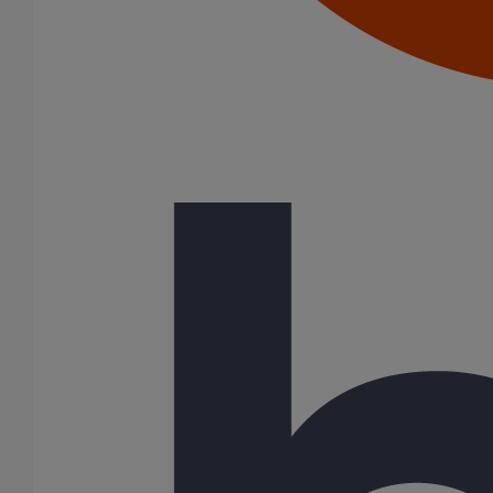
Les tuyaux de la gamme SMU Plus sont des tuyaux en fonte
fabriqués selon le procédé de Lavaud. Celui-ci consiste, après
centrifugation, à faire subir aux tuyaux un traitement thermique de
graphitisation et de ferretisation, garantissant ainsi une meilleure
résistance aux chocs et à l’écrasement. Les tuyaux en fonte SMU
Plus de couleur gris anthracite ont des revêtements adaptés aux
usages intenses (hautes températures, produits chimiques et
brouillards salins). Leur mise en oeuvre se fait par joint
métallique.
Variantes du produit
Infos techniques
Documents
BIM
Données sur le produit/PDF
Variantes du produit
Infos techniques & description du produit
Documents
Tutorials & Videos
BIM
Variantes du produit
Article
DN
dn
Angle
Longueur
Hauteur
Largeur
Poids
155301
50
-
-
3000
58
58
12,70
155320
75
-
-
3000
83
83
18,60