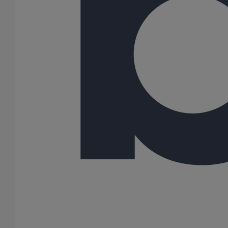
155347
100
-
-
3000
110
110
24,80
155390
125
-
-
3000
135
135
34,90
155412
150
-
-
3000
160
160
41,60
155446
200
-
-
3000
210
210
68,40
155474
250
-
-
3000
274
274
98,60
155491
300
-
-
3000
326
326
128,30
185196
400
-
-
3000
429
429
179,50
185197
500
-
-
3000
532
532
247,60
185198
600
-
-
3000
635
635
325,50
Toutes les dimensions sont en mm et les poids nominaux sont en
kg
Variantes du produit
Infos techniques & description du produit
Documents
Tutorials & Videos
BIM
Infos techniques & description du produit
Description du produit
Les tuyaux de la gamme SMU Plus sont des tuyaux en fonte
fabriqués selon le procédé de Lavaud. Celui-ci consiste, après
centrifugation, à faire subir aux tuyaux un traitement thermique de
graphitisation et de ferretisation, garantissant ainsi une meilleure