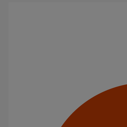
Aller au contenu principal
Produits
Bouchons expansibles
Bouchon expansible SMU S DN300
Bouchon expansible SMU
S DN300
Code article : 157125