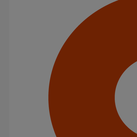
Informations sur le recyclage :
entièrement recyclable
Variantes du produit
Infos techniques & description du produit
Documents
BIM
Documents
Fiche Produit_Bouchon expansible SMU S_fr-FR.pdf
Variantes du produit
Infos techniques & description du produit
Documents
BIM
BIM