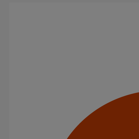
Aller au contenu principal
Produits
Bouchons
Bouchon simple ITINERO Premium DN200
Bouchon simple ITINERO
Premium DN200
Code article : 277902