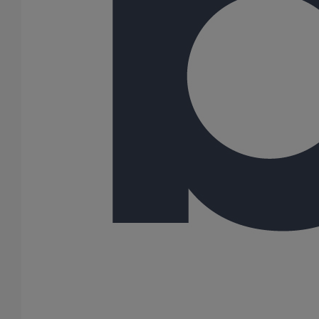
Les bouchons simples ITINERO permettent d’obturer
provisoirement ou définitivement les tubulures des tuyaux et
raccords utilisés sur les réseaux gravitaires. Ils sont revêtus d'un
film polymérisé gris béton appliqué par poudrage. L'assemblage
se fait mécaniquement en utilisant les joints PAM RAPID S et PAM
RAPID inox.
Variantes du produit
Infos techniques
Documents
BIM
Données sur le produit/PDF
Variantes du produit
Infos techniques & description du produit
Documents
BIM
Variantes du produit
Article
DN
dn
Angle
Longueur
Hauteur
Largeur
Poids
277819
100
-
-
110
40
110
0,80
277825
125
-
-
135
45
135
1,20
277901
150
-
-
160
50
160
1,70
277902
200
-
-
210
60
210
3,20
277903
250
-
-
274
70
274
5,90
277904
300
-
-
326
80
326
10,00
277895
400
-
-
429
98
429
21,00
Toutes les dimensions sont en mm et les poids nominaux sont en