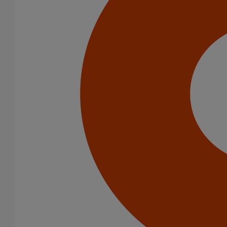
Tuyaux
Accessoires
Outillage
PAM Protect
Fixations
Colliers de descente
Colliers et crochets de suspension
Consoles
Joints
Bagues et manchons d'adaptation
Colliers à griffes
Joints HP
Joints SME
Joints standards
Tampons EPDM
Raccords
Bouchons
Bouchons expansibles
Compensateurs de mouvement
Cônes excentrés
Coudes
Coulisses
Culottes chute unique et multiconnecteurs