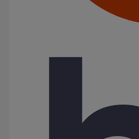
Embranchements
Raccordements WC
Raccords d'ancrage
Siphons
Tés de visite
Diamètre nominal
100
1 Résultats