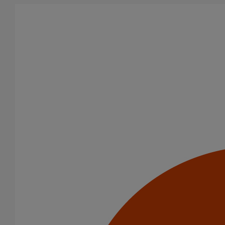
Aller au contenu principal
Tous les produits
La fonte est un matériau, solide, pérenne, incombustible, et ayant
des propriétés acoustiques intrinsèques. Nos systèmes
d’évacuation présentent de remarquables caractéristiques en
matière de sécurité incendie et de confort acoustique.
Filtrer par
tout supprimer
Usage standard
Raccordements WC
Domaines d’emploi
(-)
Usage standard
Catégorie de produits