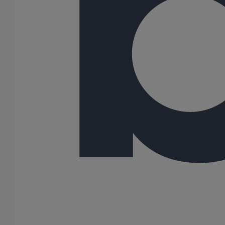
150
162
189
200
216
250
300
400
500
600
Gamme
AGILIUM
SME
SMU PLUS
SMU S
587 Résultats