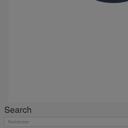
Disque X140 pour scie EXACT 170E
En savoir plus
sur Disque X140 pour scie EXACT 170E
Search
Rechercher