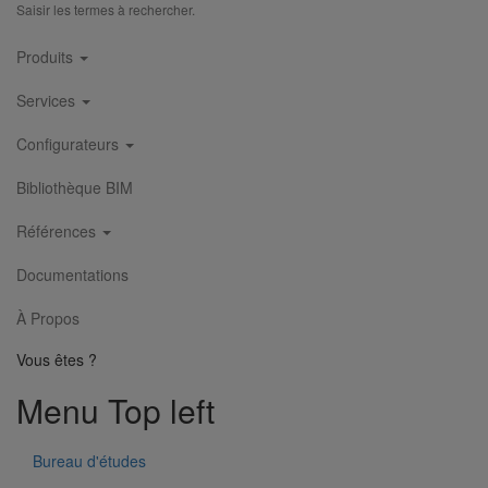
Saisir les termes à rechercher.
Main
Produits
navigation
Services
Configurateurs
Bibliothèque BIM
Références
Disque chanfrein X140 pour scie EXACT 170E
En savoir plus
sur Disque chanfrein X140 pour scie EXACT 170E
Documentations
1
2
3
4
5
6
7
8
9
À Propos
Vous êtes ?
Menu Top left
Bureau d'études