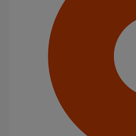
Infrastructure
Eaux pluviales - Système gravitaire
Puits climatiques
Evacuation des toitures
Catégorie de produits
Tuyaux
Accessoires
Outillage
PAM Protect
Peinture
Descentes pluviales
Fixations
Fixations
Amortisseurs acoustiques
Colliers de descente
Colliers et crochets de suspension
Consoles
Joints
Bagues et manchons d'adaptation
Colliers à griffes
Joints HP
Joints SME