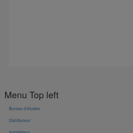
Tuyau AGILIUM DN100 - 3M000
En savoir plus
sur Tuyau AGILIUM DN100 - 3M000
Menu Top left
Bureau d'études
Distributeur
Installateur