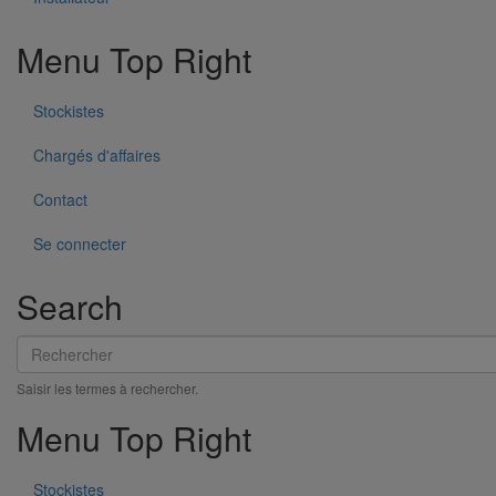
Menu Top Right
Stockistes
Pièce de liaison avec les autres matériaux SMU S DN300
En savoir plus
sur Pièce de liaison avec les autres matériaux
Chargés d'affaires
SMU S DN300
Contact
Se connecter
Search
Rechercher
Saisir les termes à rechercher.
Menu Top Right
Stockistes