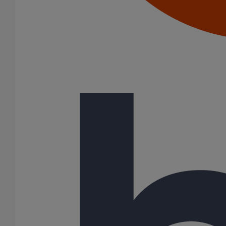
Joints standards
Tampons EPDM
Raccords
Bouchons
Bouchons expansibles
Compensateurs de mouvement
Cônes excentrés
Coudes
Coulisses
Culottes chute unique et multiconnecteurs
Embranchements
Raccordements WC
Raccords d'ancrage
Siphons
Tés de visite
Diamètre nominal
50
75
81
100
108
125