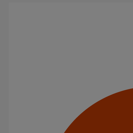
Aller au contenu principal
Tous les produits
La fonte est un matériau, solide, pérenne, incombustible, et ayant
des propriétés acoustiques intrinsèques. Nos systèmes
d’évacuation présentent de remarquables caractéristiques en
matière de sécurité incendie et de confort acoustique.
Filtrer par
tout supprimer
Usage standard
Domaines d’emploi
(-)
Usage standard
Usage intensif
Evacuation en enterré