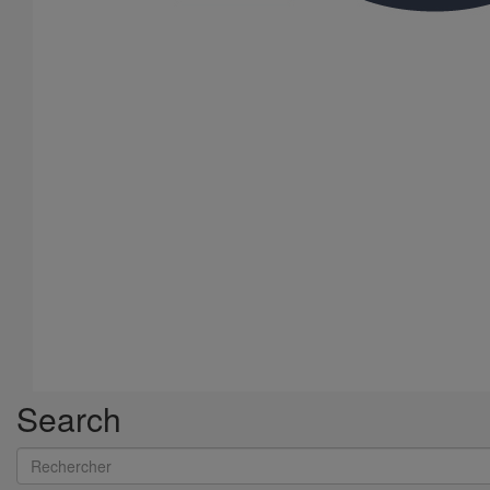
JOINT HP Inox autobuté SLIM manchette EPDM DN150
En savoir plus
sur JOINT HP Inox autobuté SLIM manchette
EPDM DN150
Search
Rechercher