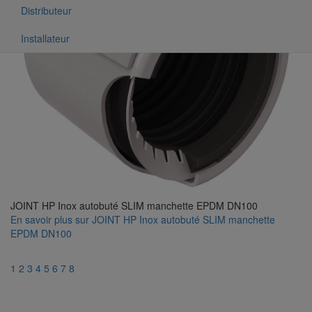
Distributeur
Installateur
JOINT HP Inox autobuté SLIM manchette EPDM DN100
En savoir plus
sur JOINT HP Inox autobuté SLIM manchette
EPDM DN100
1
2
3
4
5
6
7
8