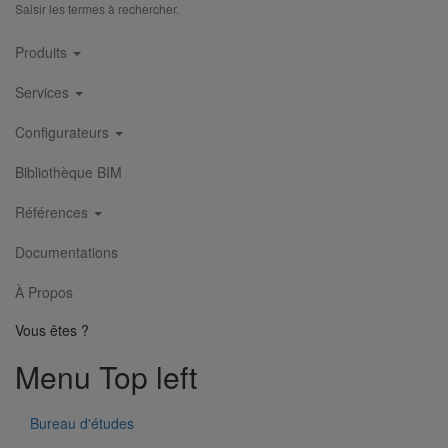
Saisir les termes à rechercher.
Main
Produits
navigation
Services
Configurateurs
Bibliothèque BIM
Références
JOINT HP Inox autobuté SLIM manchette EPDM DN125
Documentations
En savoir plus
sur JOINT HP Inox autobuté SLIM manchette
EPDM DN125
À Propos
Vous êtes ?
Menu Top left
Bureau d'études