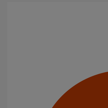
Aller au contenu principal
Tous les produits
La fonte est un matériau, solide, pérenne, incombustible, et ayant
des propriétés acoustiques intrinsèques. Nos systèmes
d’évacuation présentent de remarquables caractéristiques en
matière de sécurité incendie et de confort acoustique.
Filtrer par
tout supprimer
Usage intensif
Joints HP
Domaines d’emploi
(-)
Usage intensif
Usage standard
Evacuation en enterré