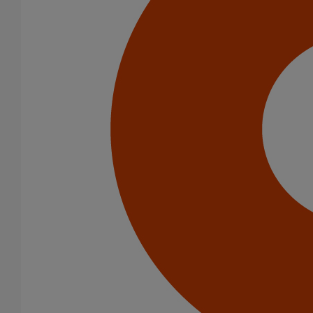
Infrastructure
Catégorie de produits
Tuyaux
Accessoires
Outillage
PAM Protect
Peinture
Descentes pluviales
Fixations
Fixations
Amortisseurs acoustiques
Colliers de descente
Colliers et crochets de suspension
Consoles
Joints
Bagues et manchons d'adaptation
Colliers à griffes
Joints HP
Joints standards
Tampons EPDM
Raccords
Bouchons