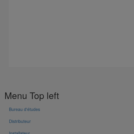
Menu Top left
Bureau d'études
Distributeur
Joint HP-S autobuté manchette nitrile DN500
Installateur