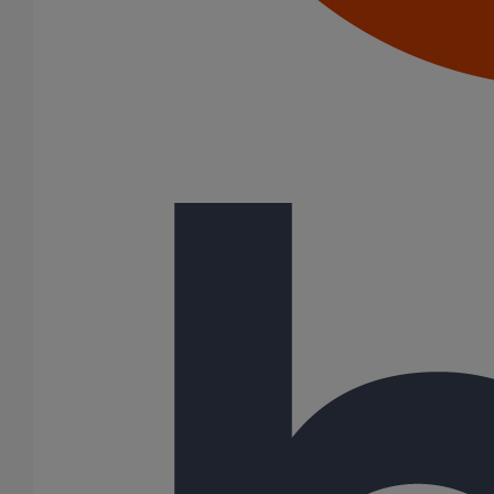
Bouchons expansibles
Cônes excentrés
Coudes
Embranchements
Raccords d'ancrage
Siphons
Tés de visite
Diamètre nominal
100
125
150
200
250
300
400
500
600
72 Résultats