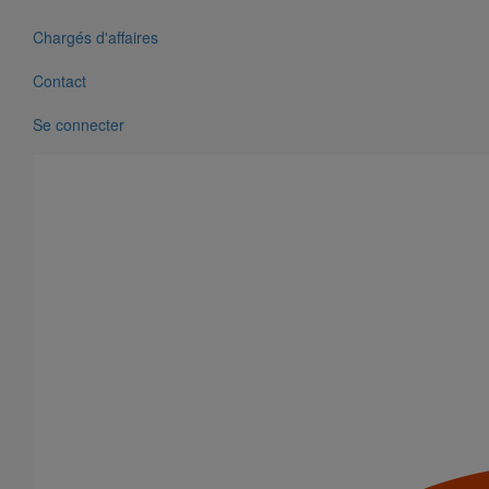
Joint HP-S autobuté manchette nitrile DN400
Chargés d'affaires
En savoir plus
sur Joint HP-S autobuté manchette nitrile DN400
Contact
Se connecter