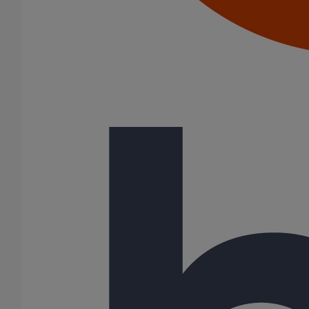
Bouchons expansibles
Cônes excentrés
Coudes
Embranchements
Siphons
Tés de visite
3 Résultats