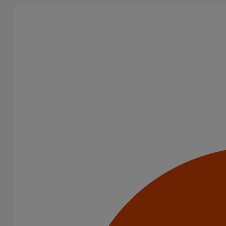
Aller au contenu principal
Tous les produits
La fonte est un matériau, solide, pérenne, incombustible, et ayant
des propriétés acoustiques intrinsèques. Nos systèmes
d’évacuation présentent de remarquables caractéristiques en
matière de sécurité incendie et de confort acoustique.
Filtrer par
tout supprimer
Usage intensif
Outillage
Domaines d’emploi
(-)
Usage intensif
Usage standard
Evacuation en enterré