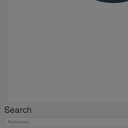
Nos services
Stockistes
Menu Footer 2
Contact
À Propos
Conditions générales de vente
Menu Footer 3
Vos données et vos droits
Search
Politique de confidentialité
Rechercher
Cookies