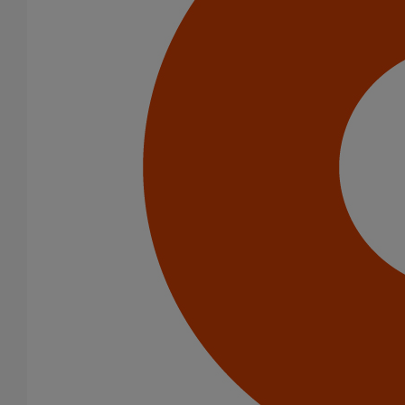
Infrastructure
Catégorie de produits
Tuyaux
Accessoires
Outillage
PAM Protect
Peinture
Descentes pluviales
Fixations
Fixations
Amortisseurs acoustiques
Colliers de descente
Colliers et crochets de suspension
Consoles
Joints
Bagues et manchons d'adaptation
Colliers à griffes
Joints HP
Joints standards
Tampons EPDM
Raccords
Bouchons