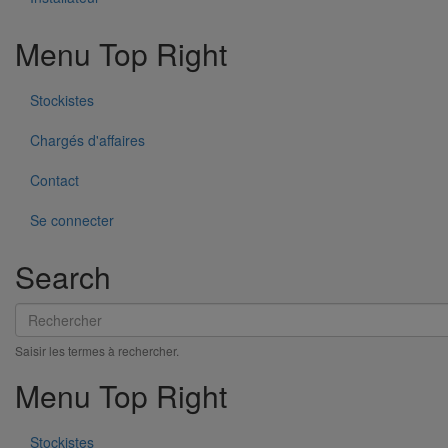
Disque chanfrein X140 pour scie EXACT 170E
En savoir plus
sur Disque chanfrein X140 pour scie EXACT 170E
Menu Top Right
Stockistes
Chargés d'affaires
Contact
Se connecter
Search
Rechercher
Saisir les termes à rechercher.
Menu Top Right
Stockistes