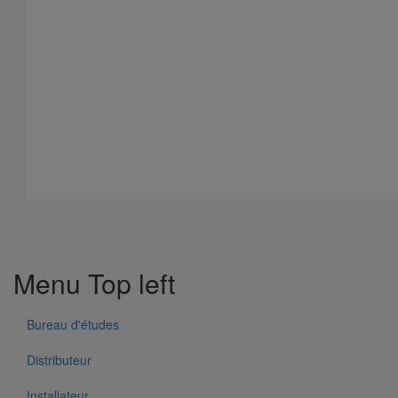
Disque X140 pour scie EXACT 170E
En savoir plus
sur Disque X140 pour scie EXACT 170E
Menu Top left
Bureau d'études
Distributeur
Installateur