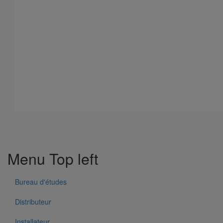
Crochet de suspension type "corbeau" DN100
En savoir plus
sur Crochet de suspension type "corbeau" DN100
Menu Top left
Bureau d'études
Distributeur
Installateur