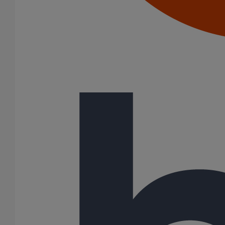
Tampons EPDM
Raccords
Bouchons
Bouchons expansibles
Cônes excentrés
Coudes
Embranchements
Raccords d'ancrage
Siphons
Tés de visite
Diamètre nominal
50
75
100
125
150
200
250
300
400
500
600