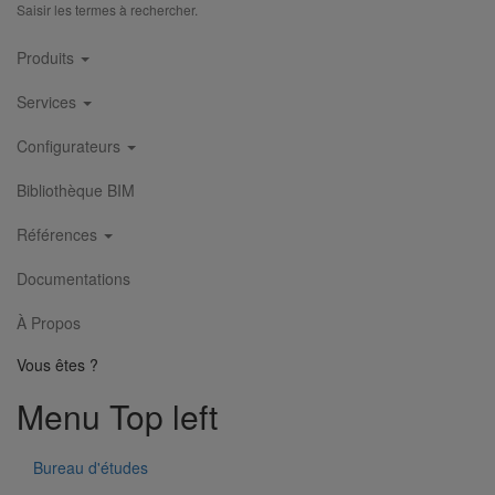
Saisir les termes à rechercher.
Main
Produits
navigation
Services
Configurateurs
Collier de suspension type "poire" DN250
Bibliothèque BIM
En savoir plus
sur Collier de suspension type "poire" DN250
Références
Documentations
À Propos
Vous êtes ?
Menu Top left
Bureau d'études