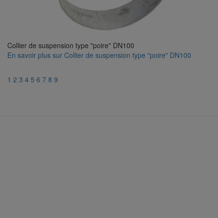
Collier de suspension type "poire" DN100
En savoir plus
sur Collier de suspension type "poire" DN100
1
2
3
4
5
6
7
8
9