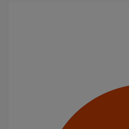
Aller au contenu principal
Tous les produits
La fonte est un matériau, solide, pérenne, incombustible, et ayant
des propriétés acoustiques intrinsèques. Nos systèmes
d’évacuation présentent de remarquables caractéristiques en
matière de sécurité incendie et de confort acoustique.
Filtrer par
tout supprimer
Usage intensif
Domaines d’emploi
(-)
Usage intensif
Usage standard
Evacuation en enterré