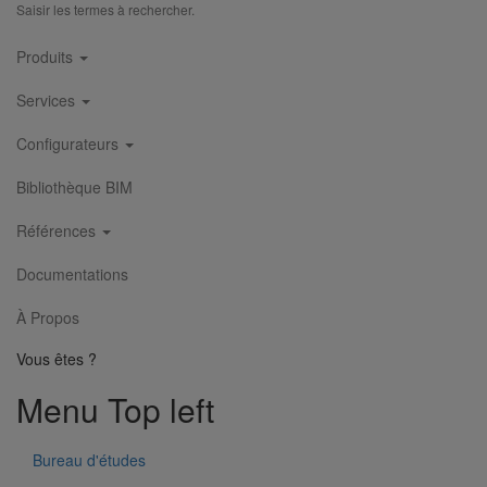
Saisir les termes à rechercher.
Main
Produits
navigation
Services
Configurateurs
Bibliothèque BIM
Joint HP Inox autobuté manchette EPDM DN600
En savoir plus
sur Joint HP Inox autobuté manchette EPDM
Références
DN600
Documentations
À Propos
Vous êtes ?
Menu Top left
Bureau d'études