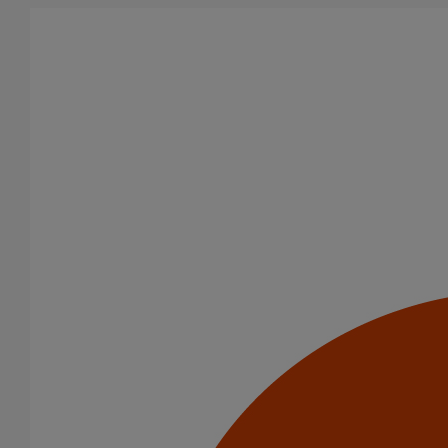
Aller au contenu principal
Tous les produits
La fonte est un matériau, solide, pérenne, incombustible, et ayant
des propriétés acoustiques intrinsèques. Nos systèmes
d’évacuation présentent de remarquables caractéristiques en
matière de sécurité incendie et de confort acoustique.
Filtrer par
tout supprimer
Evacuation en enterré
Joints
Domaines d’emploi
(-)
Evacuation en enterré
Usage standard
Usage intensif