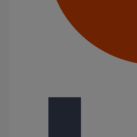
Joint HP Inox autobuté manchette nitrile DN500
En savoir plus
sur Joint HP Inox autobuté manchette nitrile
DN500