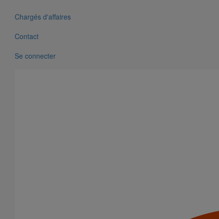
Chargés d'affaires
Contact
Se connecter
Joint HP Inox autobuté manchette nitrile DN600
En savoir plus
sur Joint HP Inox autobuté manchette nitrile
DN600