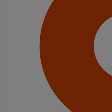
Infrastructure
Catégorie de produits
Tuyaux
Accessoires
Outillage
Peinture
Joints
Joints HP
Joints standards
Raccords
Bouchons
Bouchons expansibles
Cônes excentrés
Coudes
Embranchements
Raccords d'ancrage
Siphons
Tés de visite
Diamètre nominal
50
75
100