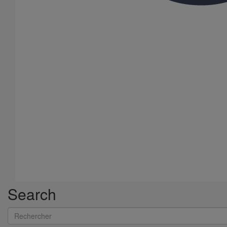
Joint HP Inox autobuté manchette nitrile DN250
En savoir plus
sur Joint HP Inox autobuté manchette nitrile
DN250
Search
Rechercher