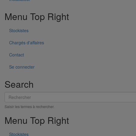
Menu Top Right
Stockistes
Chargés d'affaires
Contact
Se connecter
Search
Rechercher
JOINT HP Inox autobuté SLIM manchette EPDM DN100
Saisir les termes à rechercher.
En savoir plus
sur JOINT HP Inox autobuté SLIM manchette
EPDM DN100
Menu Top Right
Stockistes