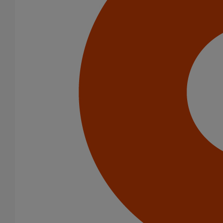
Infrastructure
Catégorie de produits
Accessoires
Outillage
Peinture
Joints
Joints HP
Joints standards
Raccords
Bouchons
Bouchons expansibles
Cônes excentrés
Coudes
Embranchements
Raccords d'ancrage
Siphons
Tés de visite
Diamètre nominal
50
75
100
125