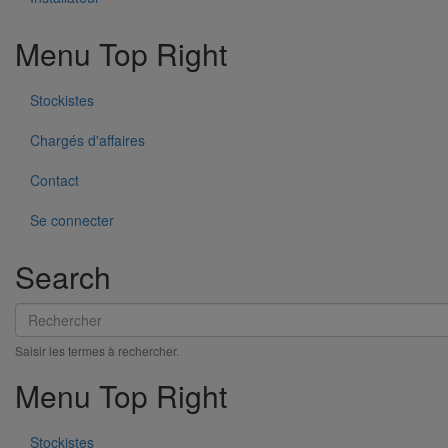
Menu Top Right
Stockistes
Chargés d'affaires
Contact
Joint SMU Inox PAM R DN75
Se connecter
En savoir plus
sur Joint SMU Inox PAM R DN75
Search
Rechercher
Saisir les termes à rechercher.
Menu Top Right
Stockistes