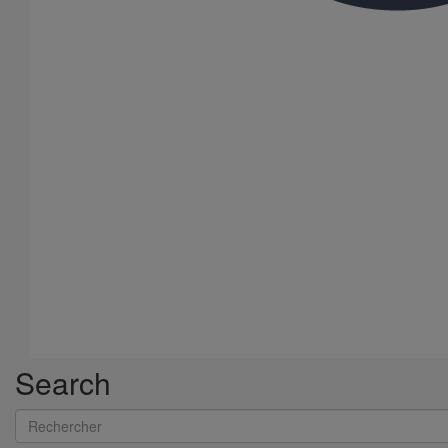
Joint SMU Inox manchette nitrile DN75
En savoir plus
sur Joint SMU Inox manchette nitrile DN75
Search
Rechercher