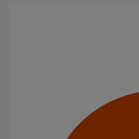
Aller au contenu principal
Tous les produits
La fonte est un matériau, solide, pérenne, incombustible, et ayant
des propriétés acoustiques intrinsèques. Nos systèmes
d’évacuation présentent de remarquables caractéristiques en
matière de sécurité incendie et de confort acoustique.
Filtrer par
tout supprimer
Evacuation en enterré
Joints standards
Domaines d’emploi
(-)
Evacuation en enterré
Usage intensif
Usage standard