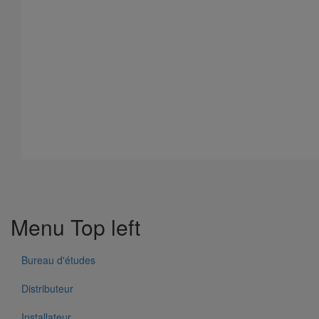
Joint W5 PAM RAPID Inox NBR - DN250
En savoir plus
sur Joint W5 PAM RAPID Inox NBR - DN250
Menu Top left
Bureau d'études
Distributeur
Installateur