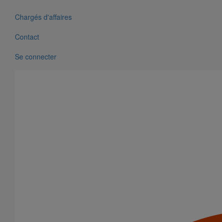
Chargés d'affaires
Contact
Se connecter
Joint SMU Inox PAM R DN50
En savoir plus
sur Joint SMU Inox PAM R DN50