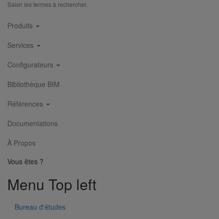
Saisir les termes à rechercher.
Joint SMU Inox manchette nitrile DN50
Main
En savoir plus
sur Joint SMU Inox manchette nitrile DN50
Produits
navigation
Services
Configurateurs
Bibliothèque BIM
Références
Documentations
À Propos
Vous êtes ?
Menu Top left
Bureau d'études