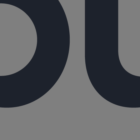
onnaire"
 pluviale "pavillonnaire"