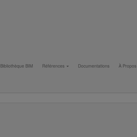
lonnaire"
e pluviale "pavillonnaire"
Bibliothèque BIM
Références
Documentations
À Propos