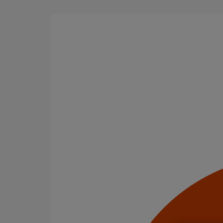
Aller au contenu principal
Tous les produits
La fonte est un matériau, solide, pérenne, incombusti
en matière de sécurité incendie et de confort acoustiq
Filtrer par
tout supprimer
Eaux pluviales - Système gravitaire
Fixations
Domaines d’emploi
(-)
Eaux pluviales - Système gravitaire
Usage standard
Usage intensif
Catégorie de produits