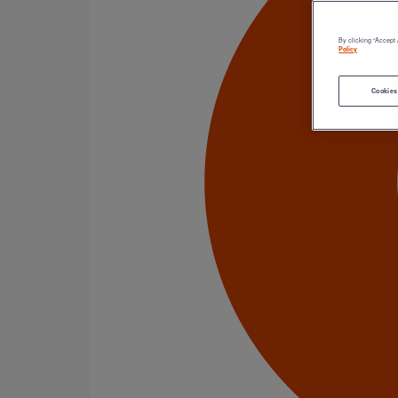
Descentes pluviales
Boîtes à eau
Coudes et esses
By clicking “Accept 
Dauphins
Policy
Fixations
Gargouilles
Cookies
Joints pour gamme pluviale
Diamètre nominal
80
100
Gamme
PLUVIALES PAVILLONNAIRES
2 Résultats