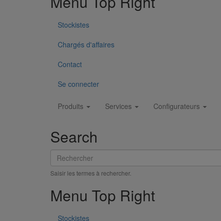
Menu Top Right
Stockistes
Collier de descente DE100 pour gamme pluviale "pavil
Chargés d'affaires
En savoir plus
sur Collier de descente DE100 pour gamm
Contact
Se connecter
Main
Produits
Services
Configurateurs
navigation
Search
Rechercher
Saisir les termes à rechercher.
Menu Top Right
Stockistes