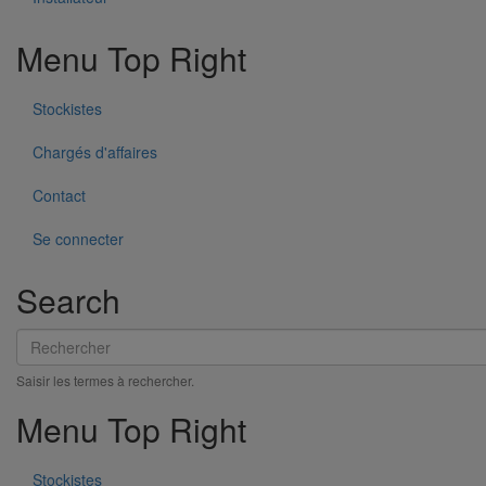
Menu Top Right
Stockistes
Chargés d'affaires
Contact
Se connecter
Tuyau SME DN50 - 3M000
Search
En savoir plus
sur Tuyau SME DN50 - 3M000
Rechercher
Saisir les termes à rechercher.
Menu Top Right
Stockistes