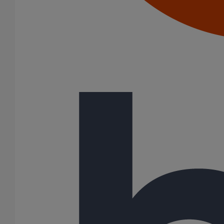
SMU S
(-)
SME
127 Résultats
Tuyau SME DN75 - 3M000
En savoir plus
sur Tuyau SME DN75 - 3M000