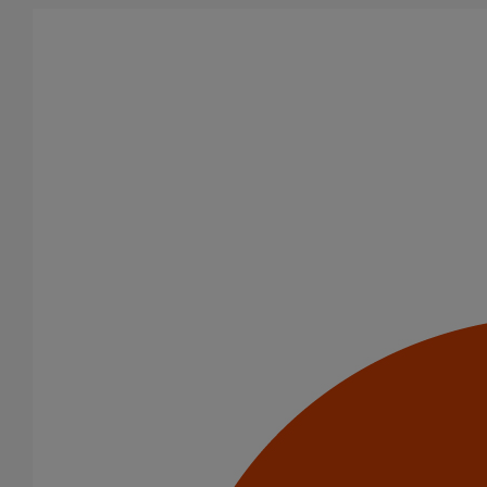
Aller au contenu principal
Tous les produits
La fonte est un matériau, solide, pérenne, incombustible, et ayant
des propriétés acoustiques intrinsèques. Nos systèmes
d’évacuation présentent de remarquables caractéristiques en
matière de sécurité incendie et de confort acoustique.
Filtrer par
tout supprimer
SME
Domaines d’emploi
Usage standard
Catégorie de produits