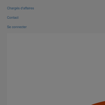
Chargés d'affaires
Contact
Se connecter
Tuyau SME DN50 - 2M500
En savoir plus
sur Tuyau SME DN50 - 2M500
Tuyau SME DN50 - 2M000