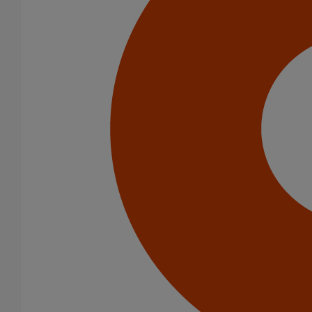
Tuyaux
Joints
Joints SME
Raccords
Coudes
Coulisses
Embranchements
Tés de visite
Diamètre nominal
50
75
100
125
150
Gamme
AGILIUM
ELIXAIR
EPAMS
ITINERO
PLUVIALES PAVILLONNAIRES
PLUVIALES RESIDENTIELLES
SMU PLUS