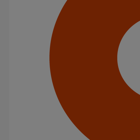
Catégorie de produits
Tuyaux
Raccords
Bouchons
Bouchons expansibles
Cônes excentrés
Coudes
Embranchements
Raccords d'ancrage
Siphons
Tés de visite
Diamètre nominal
50
75
100
125
150
200
250
300
400
500