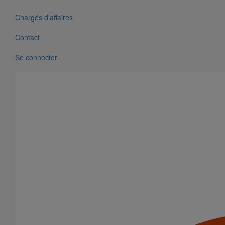
Chargés d'affaires
Contact
Se connecter
Coude SMU Plus 88° DN125
En savoir plus
sur Coude SMU Plus 88° DN125