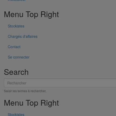
Menu Top Right
Stockistes
Chargés d'affaires
Contact
Se connecter
Search
Coude SMU Plus 88° DN150
Rechercher
En savoir plus
sur Coude SMU Plus 88° DN150
Saisir les termes à rechercher.
Menu Top Right
Stockistes