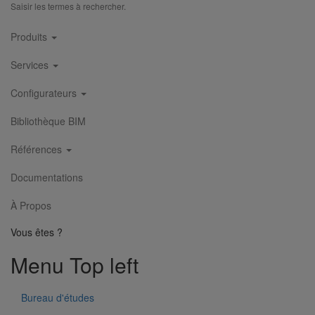
En savoir plus
sur Coude SMU Plus 68° DN200
Saisir les termes à rechercher.
Main
Produits
navigation
Services
Configurateurs
Bibliothèque BIM
Références
Documentations
À Propos
Vous êtes ?
Menu Top left
Bureau d'études