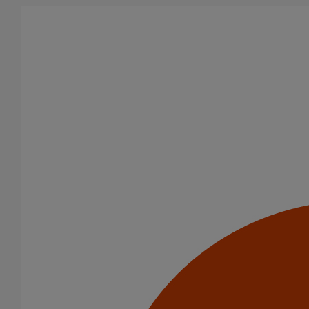
Aller au contenu principal
Tous les produits
La fonte est un matériau, solide, pérenne, incombustible, et ayant
des propriétés acoustiques intrinsèques. Nos systèmes
d’évacuation présentent de remarquables caractéristiques en
matière de sécurité incendie et de confort acoustique.
Filtrer par
tout supprimer
SMU PLUS
Domaines d’emploi
Usage intensif
Evacuation en enterré
Usage standard