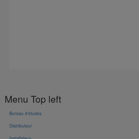
Coude SMU Plus 88° DN200
Menu Top left
En savoir plus
sur Coude SMU Plus 88° DN200
Bureau d'études
Distributeur
Installateur