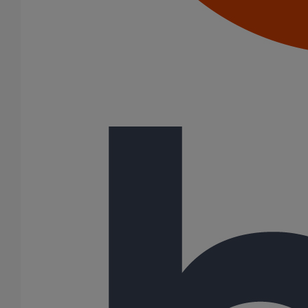
600
Gamme
AGILIUM
ELIXAIR
EPAMS
ITINERO
PLUVIALES PAVILLONNAIRES
PLUVIALES RESIDENTIELLES
SME
SMU S
(-)
SMU PLUS
172 Résultats