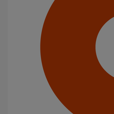
Boîtes à eau
Coudes et esses
Dauphins
Fixations
Gargouilles
Joints pour gamme pluviale
Fixations
Amortisseurs acoustiques
Colliers de descente
Colliers et crochets de suspension
Consoles
Joints
Bagues et manchons d'adaptation
Colliers à griffes
Joints HP
Joints SME
Joints standards
Tampons EPDM
Puits climatique
Raccords
Bouchons
Bouchons expansibles
Compensateurs de mouvement