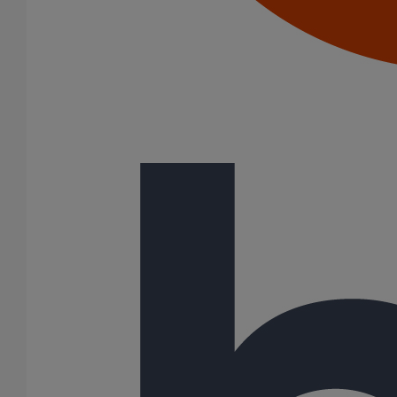
Cônes excentrés
Coudes
Coulisses
Culottes chute unique et multiconnecteurs
Embranchements
Raccordements WC
Raccords d'ancrage
Siphons
Tés de visite
Système siphoïde
Aucun produit ne correspond à votre recherche