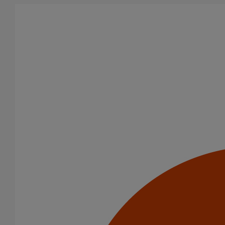
Aller au contenu principal
Tous les produits
La fonte est un matériau, solide, pérenne, incombustible, et ayant
des propriétés acoustiques intrinsèques. Nos systèmes
d’évacuation présentent de remarquables caractéristiques en
matière de sécurité incendie et de confort acoustique.
Catégorie de produits
Tuyaux
Accessoires
Outillage
PAM Protect
Peinture
Descentes pluviales