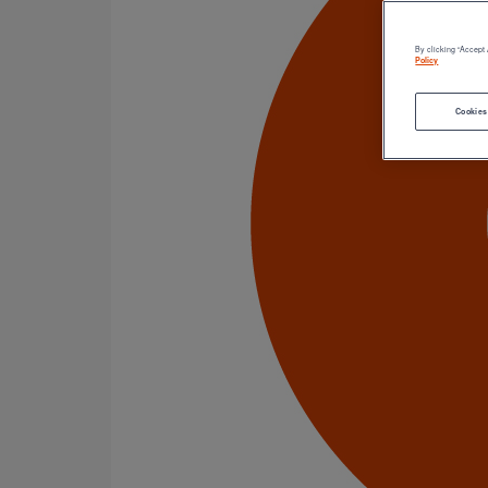
Catégorie de produits
Tuyaux
Accessoires
By clicking “Accept 
Outillage
Policy
PAM Protect
Peinture
Cookies
Descentes pluviales
Boîtes à eau
Coudes et esses
Dauphins
Fixations
Gargouilles
Joints pour gamme pluviale
Fixations
Amortisseurs acoustiques
Colliers de descente
Colliers et crochets de suspension
Consoles
Joints
Bagues et manchons d'adaptation
Colliers à griffes
Joints HP
Joints SME