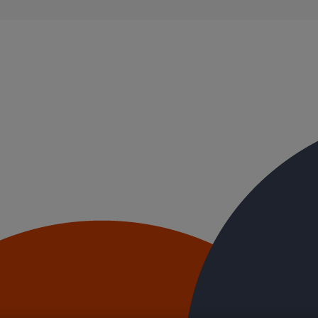
ble, et ayant des propriétés acoustiques intrinsèques. Nos systèmes d’
ue.