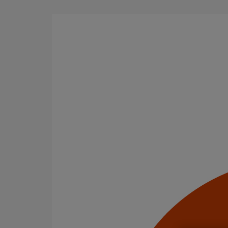
Aller au contenu principal
Tous les produits
La fonte est un matériau, solide, pérenne, incombusti
en matière de sécurité incendie et de confort acoustiq
Filtrer par
tout supprimer
Tuyaux
Compensateurs de mouvement
Domaines d’emploi
Usage standard
Evacuation en enterré
Usage intensif
Infrastructure