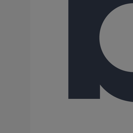
150
200
250
300
400
500
600
Gamme
AGILIUM
ITINERO
SME
SMU PLUS
SMU S
70 Résultats