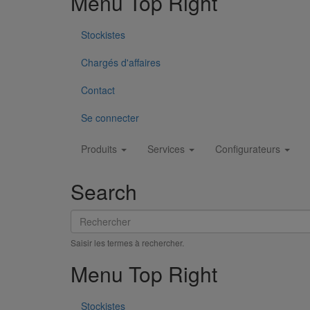
Menu Top Right
Stockistes
Chargés d'affaires
Contact
Tuyau SMU S DN75 - 3M000
En savoir plus
sur Tuyau SMU S DN75 - 3M000
Se connecter
Main
Produits
Services
Configurateurs
navigation
Search
Rechercher
Saisir les termes à rechercher.
Menu Top Right
Stockistes