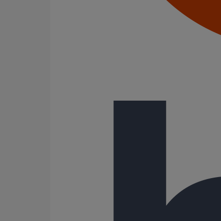
Joints standards
Tampons EPDM
Puits climatique
Raccords
Bouchons
Bouchons expansibles
Compensateurs de mouvement
Cônes excentrés
Coudes
Coulisses
Culottes chute unique et multiconnecteurs
Embranchements
Raccordements WC
Raccords d'ancrage
Siphons
Tés de visite
Système siphoïde
Diamètre nominal
50
75
100
125