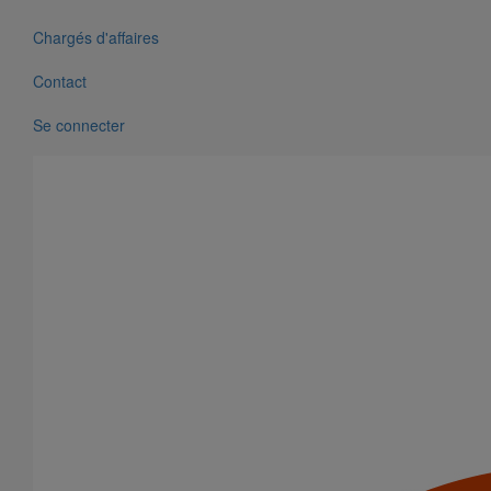
Chargés d'affaires
Contact
Se connecter
Tuyau SMU S DN50 - 3M000
En savoir plus
sur Tuyau SMU S DN50 - 3M000