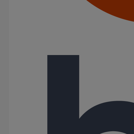
Colliers à griffes
Joints HP
Joints SME
Joints standards
Tampons EPDM
Puits climatique
Raccords
Bouchons
Bouchons expansibles
Compensateurs de mouvement
Cônes excentrés
Coudes
Coulisses
Culottes chute unique et multiconnecteurs
Embranchements
Raccordements WC
Raccords d'ancrage
Siphons
Tés de visite
Système siphoïde
Diamètre nominal
50