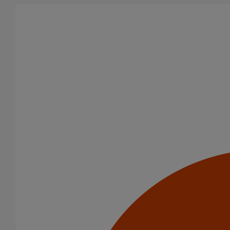
Aller au contenu principal
Tous les produits
La fonte est un matériau, solide, pérenne, incombustible, et ayant
des propriétés acoustiques intrinsèques. Nos systèmes
d’évacuation présentent de remarquables caractéristiques en
matière de sécurité incendie et de confort acoustique.
Filtrer par
tout supprimer
Tuyaux
Fixations
Domaines d’emploi
Usage standard
Evacuation en enterré
Usage intensif