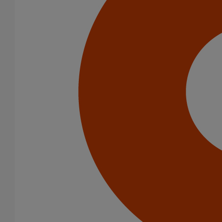
Infrastructure
Eaux pluviales - Système gravitaire
Catégorie de produits
Tuyaux
Accessoires
Outillage
PAM Protect
Peinture
Descentes pluviales
Boîtes à eau
Coudes et esses
Dauphins
Fixations
Gargouilles
Joints pour gamme pluviale
Fixations
Amortisseurs acoustiques
Colliers de descente
Colliers et crochets de suspension
Consoles
Joints
Bagues et manchons d'adaptation