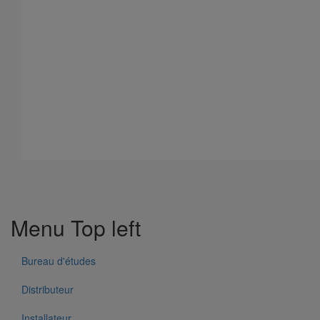
Tuyau SMU S DN75 - 3M000
En savoir plus
sur Tuyau SMU S DN75 - 3M000
Menu Top left
Bureau d'études
Distributeur
Installateur