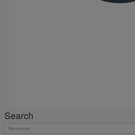
Tuyau SMU S DN150 - 3M000
En savoir plus
sur Tuyau SMU S DN150 - 3M000
1
2
3
4
5
6
7
Search
Rechercher