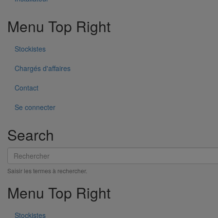
Menu Top Right
Stockistes
Tuyau SMU S DN600 - 3M000
En savoir plus
sur Tuyau SMU S DN600 - 3M000
Chargés d'affaires
Contact
Se connecter
Search
Rechercher
Saisir les termes à rechercher.
Menu Top Right
Tuyau SMU S DN500 - 3M000
En savoir plus
sur Tuyau SMU S DN500 - 3M000
Stockistes