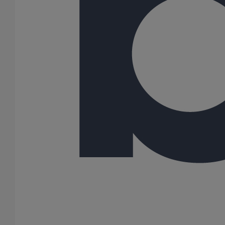
75
80
100
125
150
200
250
300
400
500
600
Gamme
AGILIUM
ITINERO
PLUVIALES PAVILLONNAIRES
SME
SMU PLUS
SMU S
62 Résultats