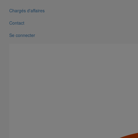
Chargés d'affaires
Contact
Se connecter
Tuyau SMU S DN50 - 3M000
En savoir plus
sur Tuyau SMU S DN50 - 3M000