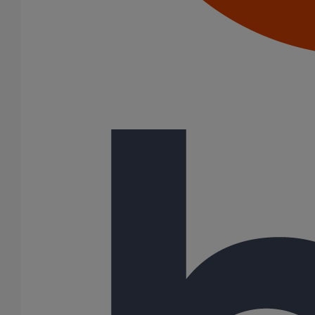
Colliers à griffes
Joints HP
Joints SME
Joints standards
Tampons EPDM
Puits climatique
Raccords
Bouchons
Bouchons expansibles
Compensateurs de mouvement
Cônes excentrés
Coudes
Coulisses
Culottes chute unique et multiconnecteurs
Embranchements
Raccordements WC
Raccords d'ancrage
Siphons
Tés de visite
Système siphoïde
Diamètre nominal
50