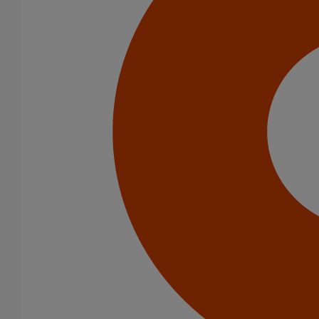
Usage intensif
Infrastructure
Catégorie de produits
Tuyaux
Accessoires
Outillage
PAM Protect
Peinture
Descentes pluviales
Boîtes à eau
Coudes et esses
Dauphins
Fixations
Gargouilles
Joints pour gamme pluviale
Fixations
Amortisseurs acoustiques
Colliers de descente
Colliers et crochets de suspension
Consoles
Joints
Bagues et manchons d'adaptation