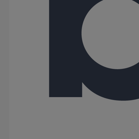
75
100
125
150
200
250
300
400
500
600
Gamme
AGILIUM
ELIXAIR
ITINERO
SME
SMU PLUS
SMU S
82 Résultats