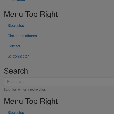
Menu Top Right
Tuyau SMU S DN600 - 3M000
Stockistes
En savoir plus
sur Tuyau SMU S DN600 - 3M000
Chargés d'affaires
Contact
Se connecter
Search
Rechercher
Saisir les termes à rechercher.
Menu Top Right
Tuyau SMU S DN500 - 3M000
En savoir plus
sur Tuyau SMU S DN500 - 3M000
Stockistes