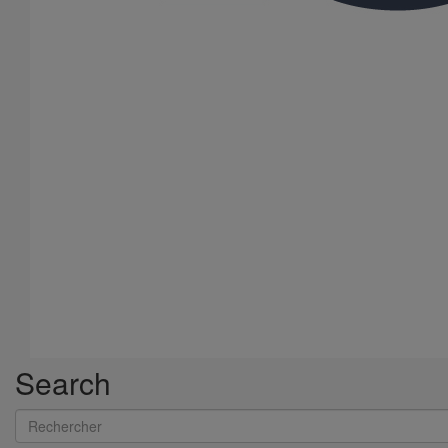
Tuyau SMU S DN150 - 3M000
En savoir plus
sur Tuyau SMU S DN150 - 3M000
1
2
3
4
5
6
7
8
9
Search
Rechercher