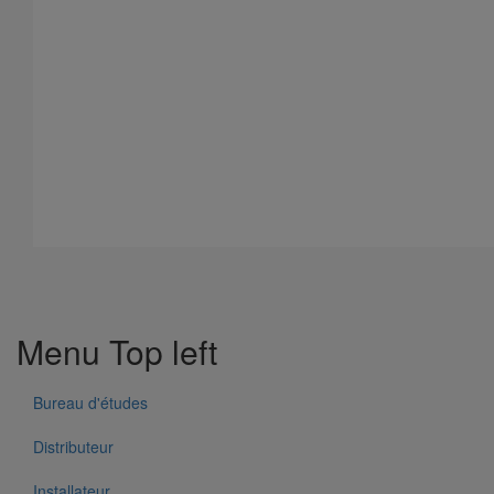
Tuyau SMU S DN75 - 3M000
En savoir plus
sur Tuyau SMU S DN75 - 3M000
Menu Top left
Bureau d'études
Distributeur
Installateur