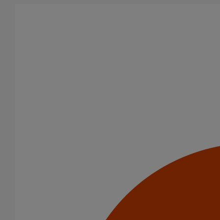
Aller au contenu principal
Tous les produits
La fonte est un matériau, solide, pérenne, incombustible, et ayant
des propriétés acoustiques intrinsèques. Nos systèmes
d’évacuation présentent de remarquables caractéristiques en
matière de sécurité incendie et de confort acoustique.
Filtrer par
tout supprimer
Tuyaux
Puits climatique
Domaines d’emploi
Usage standard
Puits climatiques
Evacuation en enterré