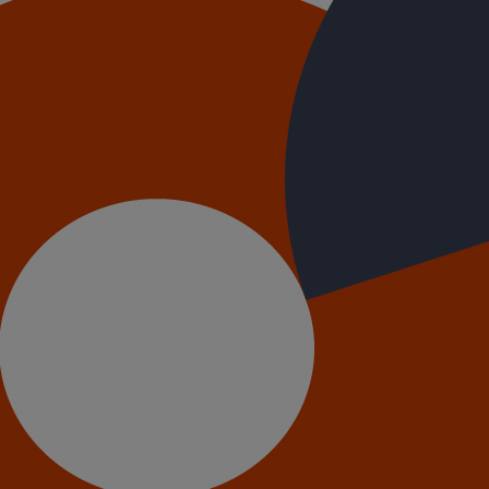
125
atériaux SMU S DN125
100
atériaux SMU S DN100