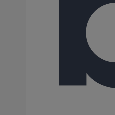
108
125
150
162
189
200
216
250
300
400
500
600
Gamme
AGILIUM
ITINERO
SME
SMU PLUS
SMU S
596 Résultats