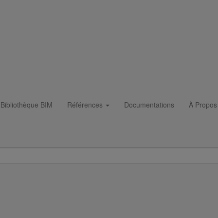
Bibliothèque BIM
Références
Documentations
À Propos
200
atériaux SMU S DN200