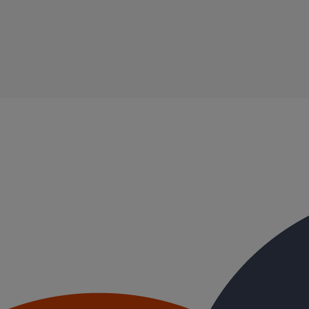
150
atériaux SMU S DN150