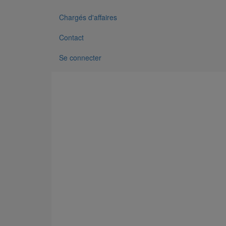
Chargés d'affaires
Contact
Se connecter
Pièce de liaison avec les autres matériaux SMU S DN
En savoir plus
sur Pièce de liaison avec les autres m