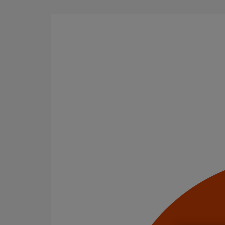
Aller au contenu principal
Tous les produits
La fonte est un matériau, solide, pérenne, incombusti
en matière de sécurité incendie et de confort acoustiq
Filtrer par
tout supprimer
Raccords
Coudes
Domaines d’emploi
Usage standard
Evacuation en enterré
Usage intensif
Infrastructure