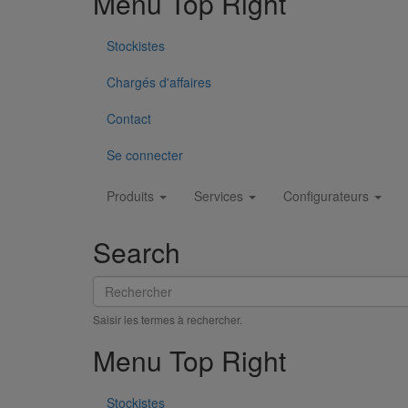
Menu Top Right
Stockistes
Chargés d'affaires
Contact
Se connecter
Main
Produits
Services
Configurateurs
Pièce de liaison avec les autres matériaux SMU S DN
navigation
En savoir plus
sur Pièce de liaison avec les autres m
Search
Rechercher
Saisir les termes à rechercher.
Menu Top Right
Stockistes