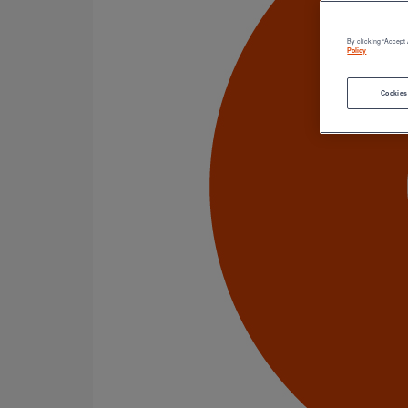
Catégorie de produits
Tuyaux
Accessoires
By clicking “Accept 
Outillage
Policy
PAM Protect
Peinture
Cookies
Descentes pluviales
Boîtes à eau
Coudes et esses
Dauphins
Fixations
Gargouilles
Joints pour gamme pluviale
Fixations
Amortisseurs acoustiques
Colliers de descente
Colliers et crochets de suspension
Consoles
Joints
Bagues et manchons d'adaptation
Colliers à griffes
Joints HP
Joints SME