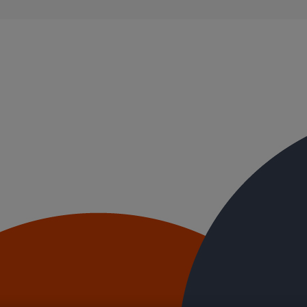
ble, et ayant des propriétés acoustiques intrinsèques. Nos systèmes d’
ue.