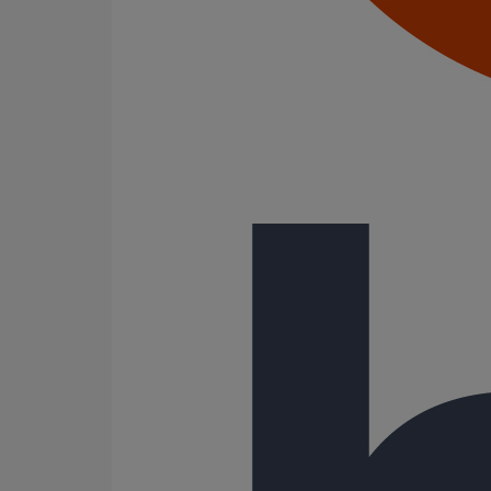
Joints standards
Tampons EPDM
Puits climatique
Raccords
Bouchons
Bouchons expansibles
Compensateurs de mouvement
Cônes excentrés
Coudes
Coulisses
Culottes chute unique et multiconnecteurs
Embranchements
Raccordements WC
Raccords d'ancrage
Siphons
Tés de visite
Système siphoïde
Diamètre nominal
50
75
81
100