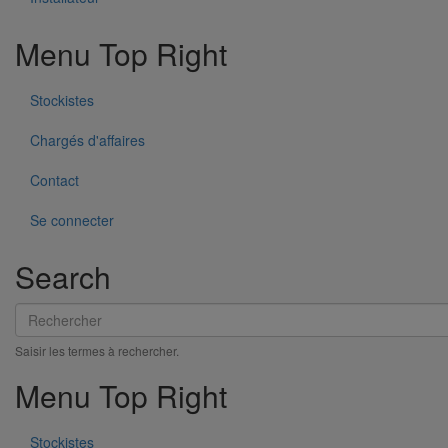
Menu Top Right
Stockistes
Chargés d'affaires
Contact
Se connecter
Search
Pièce de liaison avec les autres matériaux SMU S DN200
En savoir plus
sur Pièce de liaison avec les autres matériaux
Rechercher
SMU S DN200
Saisir les termes à rechercher.
Menu Top Right
Stockistes