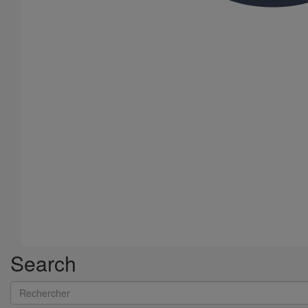
Joint HP-S autobuté manchette nitrile DN500
En savoir plus
sur Joint HP-S autobuté manchette nitrile DN500
Search
Rechercher