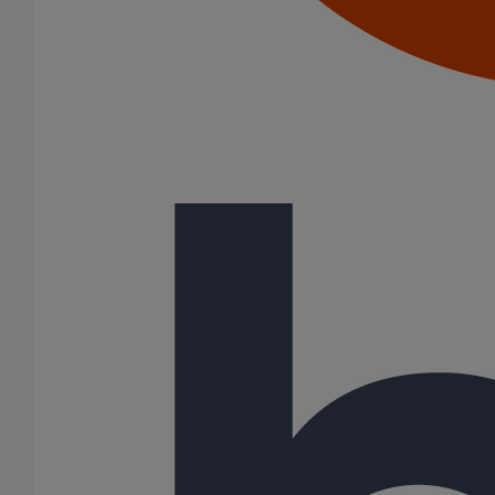
Joints HP
Joints SME
Joints standards
Tampons EPDM
Puits climatique
Raccords
Bouchons
Bouchons expansibles
Compensateurs de mouvement
Cônes excentrés
Coudes
Coulisses
Culottes chute unique et multiconnecteurs
Embranchements
Raccordements WC
Raccords d'ancrage
Siphons
Tés de visite
Système siphoïde
Diamètre nominal
50
75