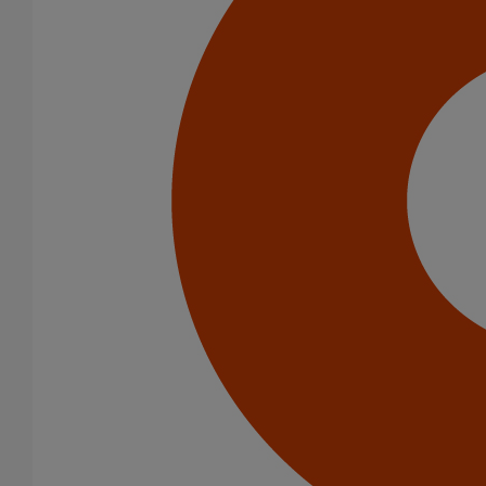
Infrastructure
Catégorie de produits
Tuyaux
Accessoires
Outillage
PAM Protect
Peinture
Descentes pluviales
Boîtes à eau
Coudes et esses
Dauphins
Fixations
Gargouilles
Joints pour gamme pluviale
Fixations
Amortisseurs acoustiques
Colliers de descente
Colliers et crochets de suspension
Consoles
Joints
Bagues et manchons d'adaptation
Colliers à griffes