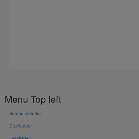
671 Résultats
Menu Top left
Pièce de liaison avec les autres matériaux SMU S DN300
En savoir plus
sur Pièce de liaison avec les autres matériaux
Bureau d'études
SMU S DN300
Distributeur
Installateur