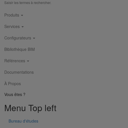
Saisir les termes à rechercher.
Main
Produits
navigation
Services
Configurateurs
Bibliothèque BIM
Références
Joint HP-S autobuté manchette nitrile DN400
En savoir plus
sur Joint HP-S autobuté manchette nitrile DN400
Documentations
À Propos
Vous êtes ?
Menu Top left
Bureau d'études