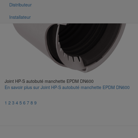
Distributeur
Installateur
Joint HP-S autobuté manchette EPDM DN600
En savoir plus
sur Joint HP-S autobuté manchette EPDM DN600
1
2
3
4
5
6
7
8
9