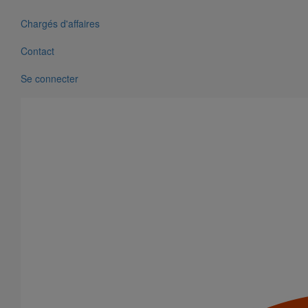
Chargés d'affaires
Contact
Se connecter
Pièce de liaison avec les autres matériaux SMU S DN150
En savoir plus
sur Pièce de liaison avec les autres matériaux
SMU S DN150