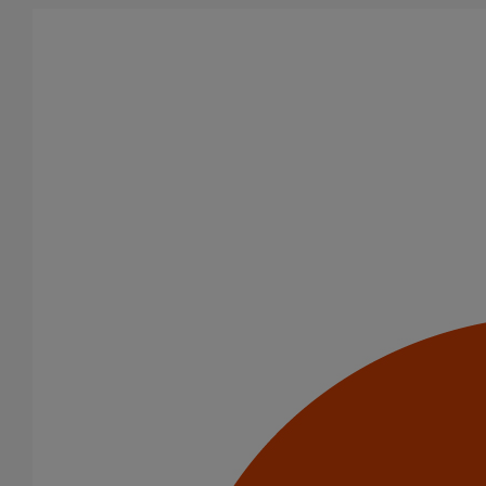
Aller au contenu principal
Tous les produits
La fonte est un matériau, solide, pérenne, incombustible, et ayant
des propriétés acoustiques intrinsèques. Nos systèmes
d’évacuation présentent de remarquables caractéristiques en
matière de sécurité incendie et de confort acoustique.
Filtrer par
tout supprimer
Joints HP
Raccords
Domaines d’emploi
Usage standard
Evacuation en enterré
Usage intensif