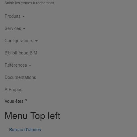
Saisir les termes à rechercher.
Main
Produits
navigation
Services
Configurateurs
Bouchon simple SMU S DN50
Bibliothèque BIM
En savoir plus
sur Bouchon simple SMU S DN50
Références
Documentations
À Propos
Vous êtes ?
Menu Top left
Bureau d'études