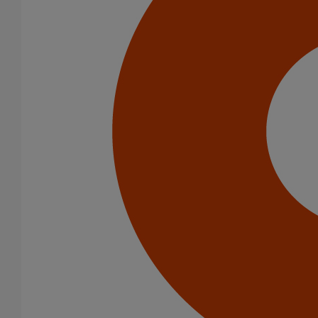
Infrastructure
Catégorie de produits
Tuyaux
Accessoires
Outillage
PAM Protect
Peinture
Descentes pluviales
Boîtes à eau
Coudes et esses
Dauphins
Fixations
Gargouilles
Joints pour gamme pluviale
Fixations
Amortisseurs acoustiques
Colliers de descente
Colliers et crochets de suspension
Consoles
Joints
Bagues et manchons d'adaptation
Colliers à griffes