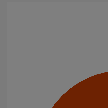
Aller au contenu principal
Tous les produits
La fonte est un matériau, solide, pérenne, incombustible, et ayant
des propriétés acoustiques intrinsèques. Nos systèmes
d’évacuation présentent de remarquables caractéristiques en
matière de sécurité incendie et de confort acoustique.
Filtrer par
tout supprimer
Amortisseurs acoustiques
Raccords
Domaines d’emploi
Usage standard
Evacuation en enterré
Usage intensif