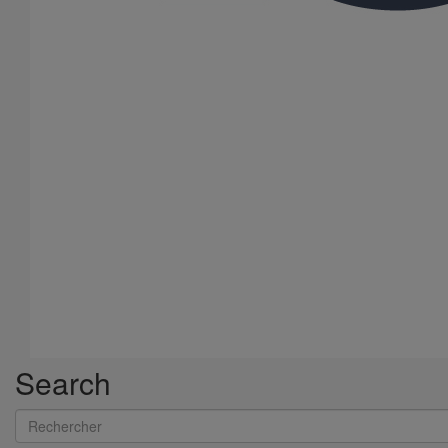
Bouchon simple SMU S DN75
En savoir plus
sur Bouchon simple SMU S DN75
Search
Rechercher