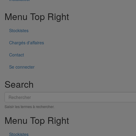
Menu Top Right
Stockistes
Chargés d'affaires
Contact
Se connecter
Search
Pièce de liaison avec les autres matériaux SMU S DN200
En savoir plus
sur Pièce de liaison avec les autres matériaux
Rechercher
SMU S DN200
Saisir les termes à rechercher.
Menu Top Right
Stockistes