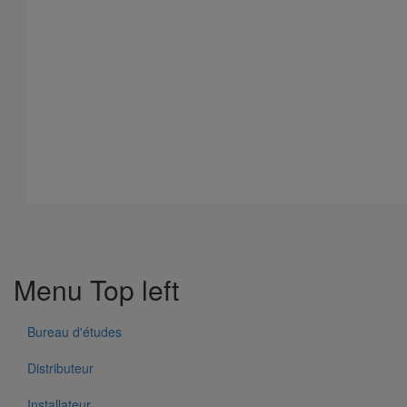
597 Résultats
Menu Top left
Pièce de liaison avec les autres matériaux SMU S DN300
En savoir plus
sur Pièce de liaison avec les autres matériaux
Bureau d'études
SMU S DN300
Distributeur
Installateur