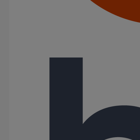
Joints HP
Joints SME
Joints standards
Tampons EPDM
Puits climatique
Raccords
Bouchons
Bouchons expansibles
Compensateurs de mouvement
Cônes excentrés
Coudes
Coulisses
Culottes chute unique et multiconnecteurs
Embranchements
Raccordements WC
Raccords d'ancrage
Siphons
Tés de visite
Système siphoïde
Diamètre nominal
50
75