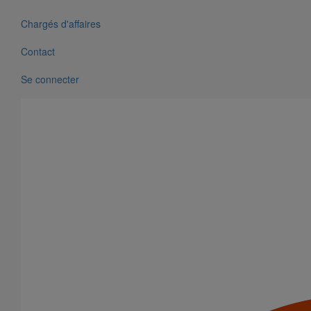
Chargés d'affaires
Contact
Se connecter
Pièce de liaison avec les autres matériaux SMU S DN150
En savoir plus
sur Pièce de liaison avec les autres matériaux
SMU S DN150