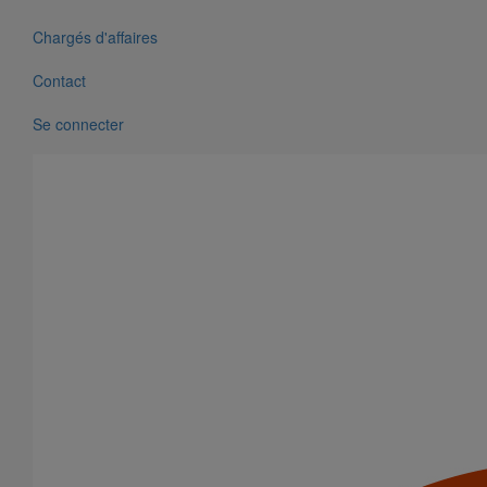
Chargés d'affaires
Contact
Se connecter
Pièce de liaison avec les autres matériaux SMU S DN150
En savoir plus
sur Pièce de liaison avec les autres matériaux
SMU S DN150