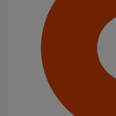
Eaux pluviales - Système gravitaire
Infrastructure
Catégorie de produits
Tuyaux
Accessoires
Outillage
PAM Protect
Peinture
Descentes pluviales
Boîtes à eau
Coudes et esses
Dauphins
Fixations
Gargouilles
Joints pour gamme pluviale
Fixations
Amortisseurs acoustiques
Colliers de descente
Colliers et crochets de suspension
Consoles
Joints
Bagues et manchons d'adaptation