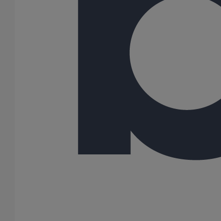
75
80
81
100
108
125
150
162
189
200
216
250
300
400
500
600
Gamme
AGILIUM
ITINERO
PLUVIALES PAVILLONNAIRES
PLUVIALES RESIDENTIELLES
SME