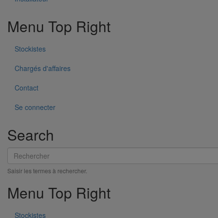
SMU S DN300
Menu Top Right
Stockistes
Chargés d'affaires
Contact
Se connecter
Search
Rechercher
Saisir les termes à rechercher.
Pièce de liaison avec les autres matériaux SMU S DN200
En savoir plus
sur Pièce de liaison avec les autres matériaux
Menu Top Right
SMU S DN200
Stockistes