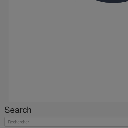
Boîte à eau DN100
En savoir plus
sur Boîte à eau DN100
Search
Rechercher