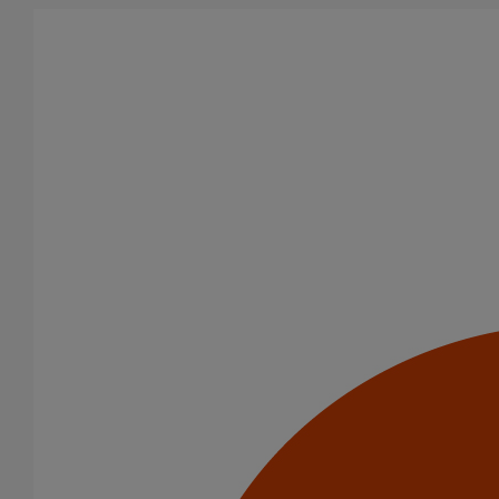
Aller au contenu principal
Tous les produits
La fonte est un matériau, solide, pérenne, incombustible, et ayant
des propriétés acoustiques intrinsèques. Nos systèmes
d’évacuation présentent de remarquables caractéristiques en
matière de sécurité incendie et de confort acoustique.
Filtrer par
tout supprimer
Descentes pluviales
Raccords
Domaines d’emploi
Usage standard
Evacuation en enterré
Usage intensif