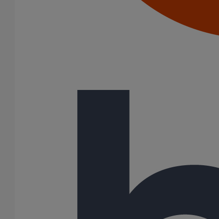
Colliers à griffes
Joints HP
Joints SME
Joints standards
Tampons EPDM
Puits climatique
Raccords
Bouchons
Bouchons expansibles
Compensateurs de mouvement
Cônes excentrés
Coudes
Coulisses
Culottes chute unique et multiconnecteurs
Embranchements
Raccordements WC
Raccords d'ancrage
Siphons
Tés de visite
Système siphoïde
Diamètre nominal
50