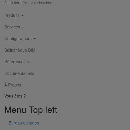
Saisir les termes à rechercher.
Main
Produits
navigation
Services
Configurateurs
Bibliothèque BIM
Références
Documentations
À Propos
Vous êtes ?
Menu Top left
Bureau d'études
Liaison cannelée ronde DN75