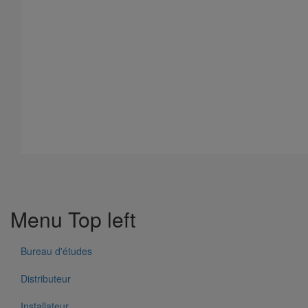
Boîte à eau DN75
En savoir plus
sur Boîte à eau DN75
Menu Top left
Bureau d'études
Distributeur
Installateur