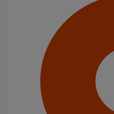
Liaison cannelée ronde DN75
En savoir plus
sur Liaison cannelée ronde DN75