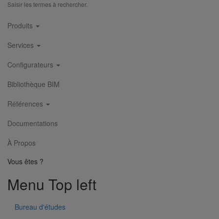
Saisir les termes à rechercher.
Main
Produits
navigation
Services
Configurateurs
Esse à emboitement DN75 écartement 150 mm
En savoir plus
sur Esse à emboitement DN75 écartement 150
Bibliothèque BIM
mm
Références
Documentations
À Propos
Vous êtes ?
Menu Top left
Esse à emboitement DN125 écartement 75 mm
Bureau d'études
En savoir plus
sur Esse à emboitement DN125 écartement 75
mm