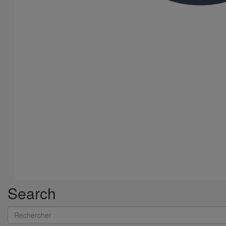
Liaison cannelée ronde DN100
En savoir plus
sur Liaison cannelée ronde DN100
Search
Rechercher