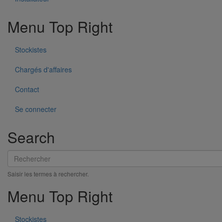
Menu Top Right
Stockistes
Chargés d'affaires
Boîte à eau DN125
Contact
En savoir plus
sur Boîte à eau DN125
Se connecter
Search
Rechercher
Saisir les termes à rechercher.
Menu Top Right
Stockistes