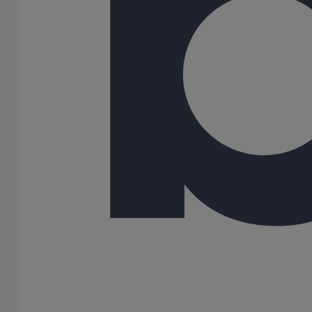
75
80
100
125
150
200
250
300
400
500
600
Gamme
AGILIUM
ITINERO
PLUVIALES PAVILLONNAIRES
PLUVIALES RESIDENTIELLES
SME
SMU PLUS
SMU S
234 Résultats