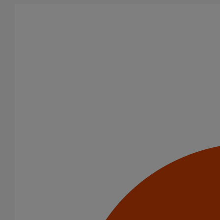
Aller au contenu principal
Tous les produits
La fonte est un matériau, solide, pérenne, incombustible, et ayant
des propriétés acoustiques intrinsèques. Nos systèmes
d’évacuation présentent de remarquables caractéristiques en
matière de sécurité incendie et de confort acoustique.
Filtrer par
tout supprimer
Descentes pluviales
Coudes
Domaines d’emploi
Eaux pluviales - Système gravitaire
Usage standard
Evacuation en enterré