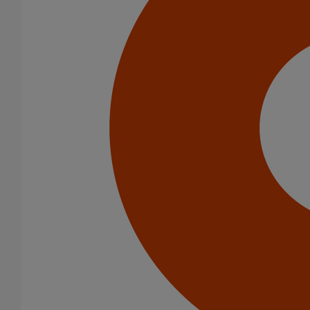
Usage intensif
Infrastructure
Catégorie de produits
Tuyaux
Accessoires
Outillage
PAM Protect
Peinture
Descentes pluviales
Boîtes à eau
Coudes et esses
Dauphins
Fixations
Gargouilles
Joints pour gamme pluviale
Fixations
Amortisseurs acoustiques
Colliers de descente
Colliers et crochets de suspension
Consoles
Joints
Bagues et manchons d'adaptation