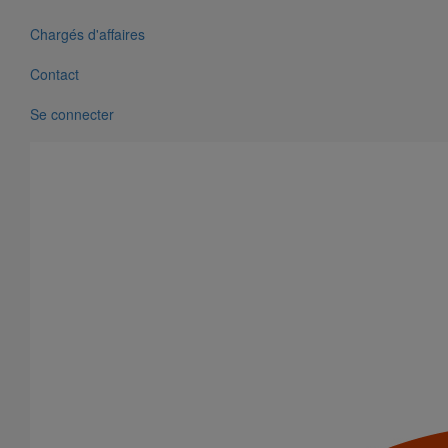
Chargés d'affaires
Boîte à eau DN100
Contact
En savoir plus
sur Boîte à eau DN100
Se connecter