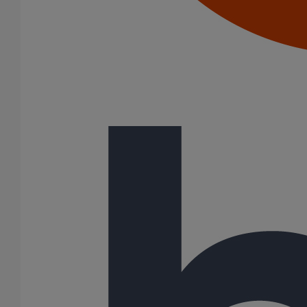
Colliers à griffes
Joints HP
Joints SME
Joints standards
Tampons EPDM
Puits climatique
Raccords
Bouchons
Bouchons expansibles
Compensateurs de mouvement
Cônes excentrés
Coudes
Coulisses
Culottes chute unique et multiconnecteurs
Embranchements
Raccordements WC
Raccords d'ancrage
Siphons
Tés de visite
Système siphoïde
Diamètre nominal
50