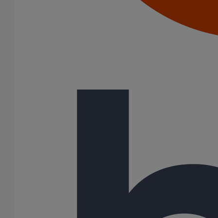
Joints SME
Joints standards
Tampons EPDM
Puits climatique
Raccords
Bouchons
Bouchons expansibles
Compensateurs de mouvement
Cônes excentrés
Coudes
Coulisses
Culottes chute unique et multiconnecteurs
Embranchements
Raccordements WC
Raccords d'ancrage
Siphons
Tés de visite
Système siphoïde
Diamètre nominal
50
75
80