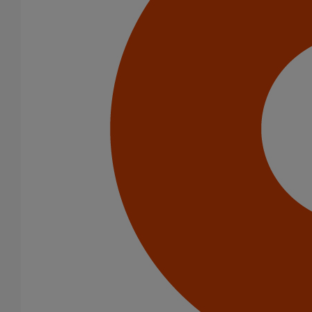
Catégorie de produits
Tuyaux
Accessoires
Outillage
PAM Protect
Peinture
Descentes pluviales
Boîtes à eau
Coudes et esses
Dauphins
Fixations
Gargouilles
Joints pour gamme pluviale
Fixations
Amortisseurs acoustiques
Colliers de descente
Colliers et crochets de suspension
Consoles
Joints
Bagues et manchons d'adaptation
Colliers à griffes
Joints HP