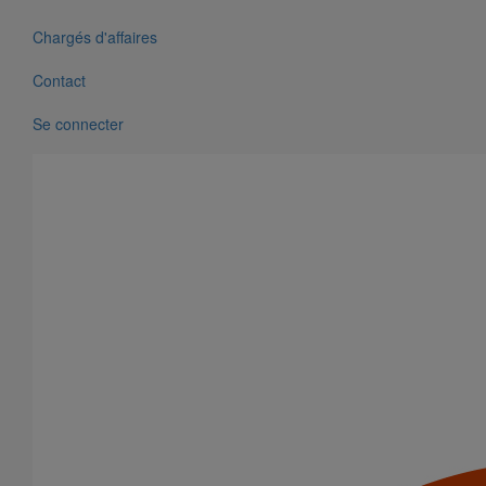
Chargés d'affaires
Contact
Se connecter
Liaison cannelée ronde DN75
En savoir plus
sur Liaison cannelée ronde DN75