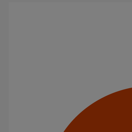
Aller au contenu principal
Tous les produits
La fonte est un matériau, solide, pérenne, incombustible, et ayant
des propriétés acoustiques intrinsèques. Nos systèmes
d’évacuation présentent de remarquables caractéristiques en
matière de sécurité incendie et de confort acoustique.
Filtrer par
tout supprimer
Descentes pluviales
Coulisses
Domaines d’emploi
Eaux pluviales - Système gravitaire
Usage standard
Usage intensif