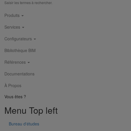
Saisir les termes à rechercher.
Main
Produits
navigation
Services
Configurateurs
Esse à emboitement DN125 écartement 75 mm
Bibliothèque BIM
En savoir plus
sur Esse à emboitement DN125 écartement 75
mm
Références
Documentations
À Propos
Vous êtes ?
Menu Top left
Bureau d'études
Esse à emboitement DN100 écartement 75 mm
En savoir plus
sur Esse à emboitement DN100 écartement 75