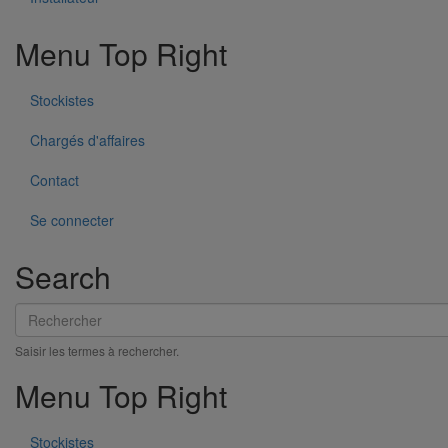
Menu Top Right
Stockistes
Chargés d'affaires
Contact
Se connecter
Search
Boîte à eau DN100
En savoir plus
sur Boîte à eau DN100
Rechercher
Saisir les termes à rechercher.
Menu Top Right
Stockistes