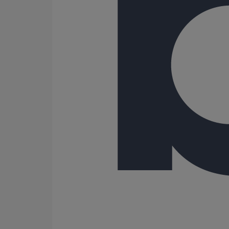
108
125
150
162
189
200
216
250
300
400
500
600
Gamme
ITINERO
SME
SMU PLUS
SMU S
230 Résultats