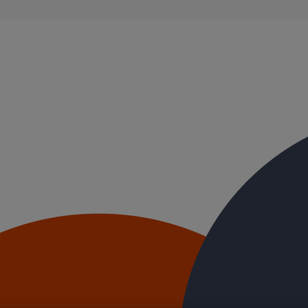
ble, et ayant des propriétés acoustiques intrinsèques. Nos systèmes d’
ue.