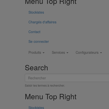
Menu Top Right
En savoir plus
sur Manchon et bague de compensation 
Stockistes
Chargés d'affaires
Contact
Se connecter
Main
Produits
Services
Configurateurs
navigation
Search
Rechercher
Saisir les termes à rechercher.
Menu Top Right
Stockistes