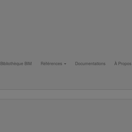
(pression accidentelle 1,5 bar) DN200
Bibliothèque BIM
Références
Documentations
À Propos