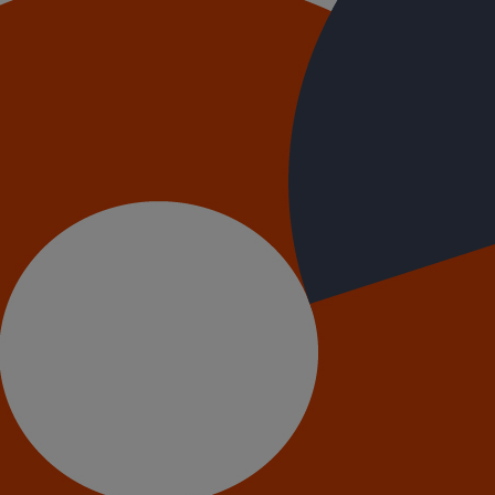
 DN300
identelle 1,5 bar) DN300