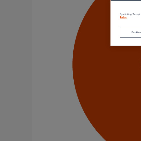
Catégorie de produits
Tuyaux
Accessoires
By clicking “Accept 
Outillage
Policy
PAM Protect
Peinture
Cookies
Descentes pluviales
Boîtes à eau
Coudes et esses
Dauphins
Fixations
Gargouilles
Joints pour gamme pluviale
Fixations
Amortisseurs acoustiques
Colliers de descente
Colliers et crochets de suspension
Consoles
Joints
Bagues et manchons d'adaptation
Colliers à griffes
Joints HP
Joints SME