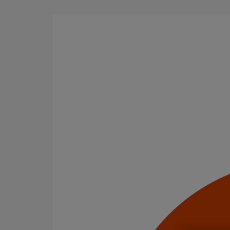
Aller au contenu principal
Tous les produits
La fonte est un matériau, solide, pérenne, incombusti
en matière de sécurité incendie et de confort acoustiq
Filtrer par
tout supprimer
Joints
Cônes excentrés
Domaines d’emploi
Usage standard
Usage intensif
Evacuation en enterré
Infrastructure