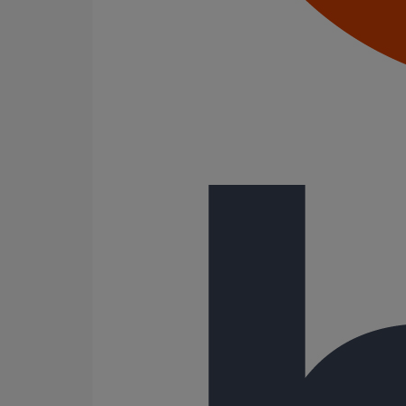
Joints standards
Tampons EPDM
Puits climatique
Raccords
Bouchons
Bouchons expansibles
Compensateurs de mouvement
Cônes excentrés
Coudes
Coulisses
Culottes chute unique et multiconnecteurs
Embranchements
Raccordements WC
Raccords d'ancrage
Siphons
Tés de visite
Système siphoïde
Diamètre nominal
50
75
81
100