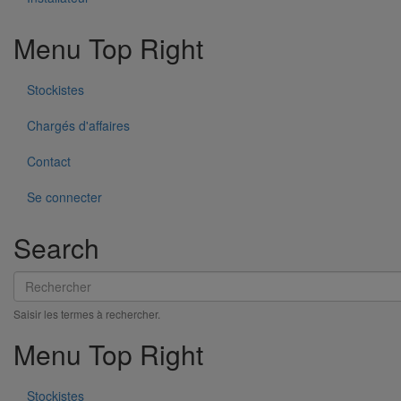
Menu Top Right
Stockistes
Chargés d'affaires
Contact
Manchon d'adaptation (pression accidentelle 1,5 bar) DN75
Se connecter
En savoir plus
sur Manchon d'adaptation (pression accidentelle
1,5 bar) DN75
Search
Rechercher
Saisir les termes à rechercher.
Menu Top Right
Stockistes