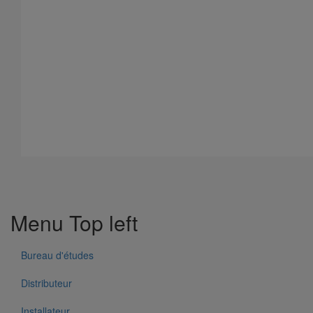
Manchon et bague de compensation (pression accidentelle 1,5
bar) DN200
En savoir plus
sur Manchon et bague de compensation (pression
accidentelle 1,5 bar) DN200
Menu Top left
Bureau d'études
Distributeur
Installateur