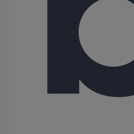
100
125
150
200
250
300
400
500
600
Gamme
ITINERO
SME
SMU PLUS
SMU S
176 Résultats