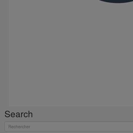
Manchon d'adaptation (pression accidentelle 1,5 bar) DN100 (D
mini 100)
En savoir plus
sur Manchon d'adaptation (pression accidentelle
1,5 bar) DN100 (D mini 100)
Search
Rechercher