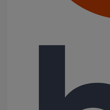
Joints HP
Joints SME
Joints standards
Tampons EPDM
Puits climatique
Raccords
Bouchons
Bouchons expansibles
Compensateurs de mouvement
Cônes excentrés
Coudes
Coulisses
Culottes chute unique et multiconnecteurs
Embranchements
Raccordements WC
Raccords d'ancrage
Siphons
Tés de visite
Système siphoïde
Diamètre nominal
50
75