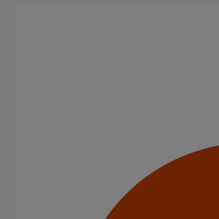
Aller au contenu principal
Tous les produits
La fonte est un matériau, solide, pérenne, incombustible, et ayant
des propriétés acoustiques intrinsèques. Nos systèmes
d’évacuation présentent de remarquables caractéristiques en
matière de sécurité incendie et de confort acoustique.
Filtrer par
tout supprimer
Joints
Raccords d'ancrage
Domaines d’emploi
Usage standard
Usage intensif
Evacuation en enterré