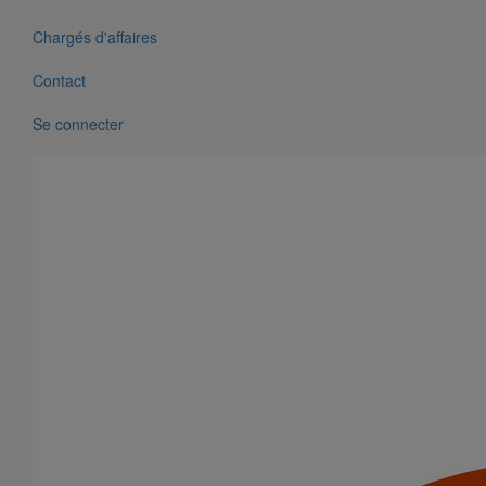
Chargés d'affaires
Contact
Se connecter
Manchon d'adaptation (pression accidentelle 1,5 bar) DN300
En savoir plus
sur Manchon d'adaptation (pression accidentelle
1,5 bar) DN300