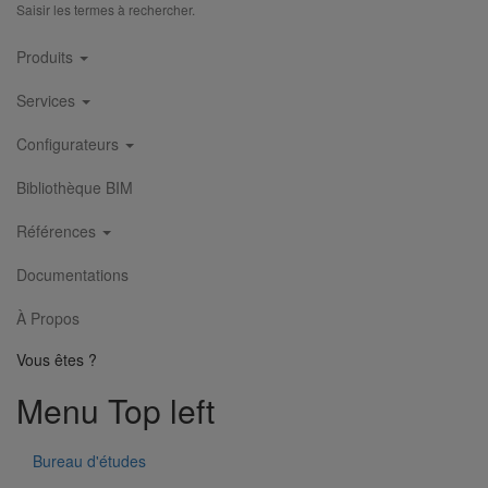
Saisir les termes à rechercher.
Main
Produits
navigation
Services
Manchon d'adaptation (pression accidentelle 1,5 bar) DN100
En savoir plus
sur Manchon d'adaptation (pression accidentelle
Configurateurs
1,5 bar) DN100
Bibliothèque BIM
Références
Documentations
À Propos
Vous êtes ?
Menu Top left
Bureau d'études