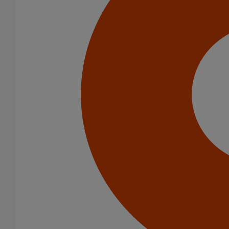
Infrastructure
Catégorie de produits
Tuyaux
Accessoires
Outillage
PAM Protect
Peinture
Descentes pluviales
Boîtes à eau
Coudes et esses
Dauphins
Fixations
Gargouilles
Joints pour gamme pluviale
Fixations
Amortisseurs acoustiques
Colliers de descente
Colliers et crochets de suspension
Consoles
Joints
Bagues et manchons d'adaptation
Colliers à griffes