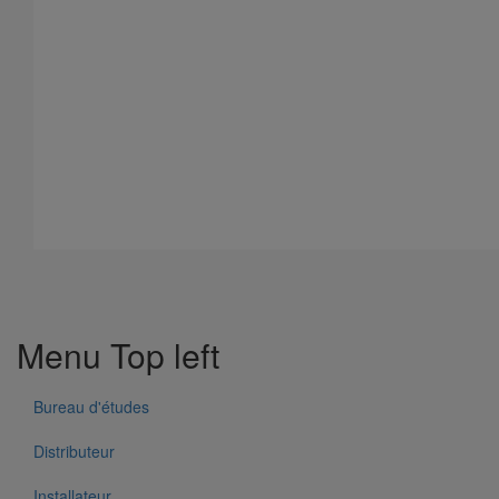
Menu Top left
Bureau d'études
Distributeur
Installateur
Fixation murale gamme résidentielle