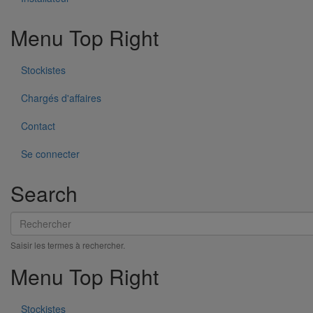
En savoir plus
sur Fixation murale gamme résidentielle
Menu Top Right
Stockistes
Chargés d'affaires
Contact
Se connecter
Search
Rechercher
Collier de descente DE80 pour gamme pluviale "pavillonnaire"
En savoir plus
sur Collier de descente DE80 pour gamme
Saisir les termes à rechercher.
pluviale "pavillonnaire"
Menu Top Right
Stockistes