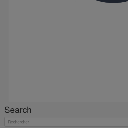
Collier de descente DN300
En savoir plus
sur Collier de descente DN300
Search
Rechercher