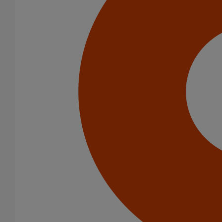
Catégorie de produits
Tuyaux
Accessoires
Outillage
PAM Protect
Peinture
Descentes pluviales
Boîtes à eau
Coudes et esses
Dauphins
Fixations
Gargouilles
Joints pour gamme pluviale
Fixations
Amortisseurs acoustiques
Colliers de descente
Colliers et crochets de suspension
Consoles
Joints
Bagues et manchons d'adaptation
Colliers à griffes
Joints HP