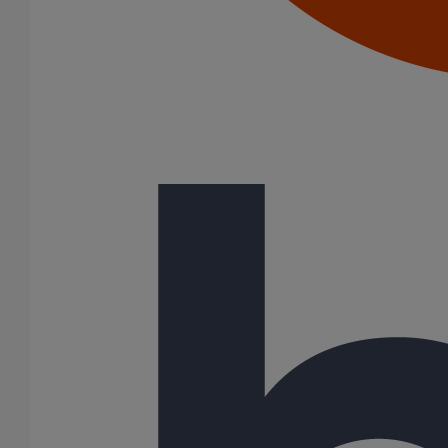
Joints SME
Joints standards
Tampons EPDM
Puits climatique
Raccords
Bouchons
Bouchons expansibles
Compensateurs de mouvement
Cônes excentrés
Coudes
Coulisses
Culottes chute unique et multiconnecteurs
Embranchements
Raccordements WC
Raccords d'ancrage
Siphons
Tés de visite
Système siphoïde
Diamètre nominal
50
75
80