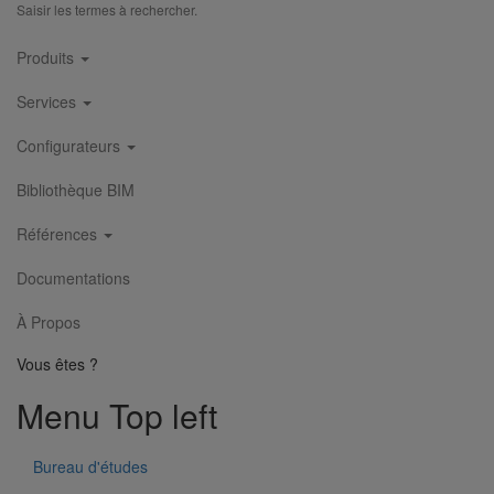
Saisir les termes à rechercher.
Main
Produits
navigation
Services
Configurateurs
Collier de descente DN250
Bibliothèque BIM
En savoir plus
sur Collier de descente DN250
Références
1
2
3
4
5
6
Documentations
À Propos
Vous êtes ?
Menu Top left
Bureau d'études