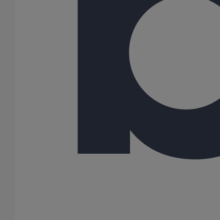
100
125
150
200
250
300
Gamme
PLUVIALES PAVILLONNAIRES
SMU S
53 Résultats