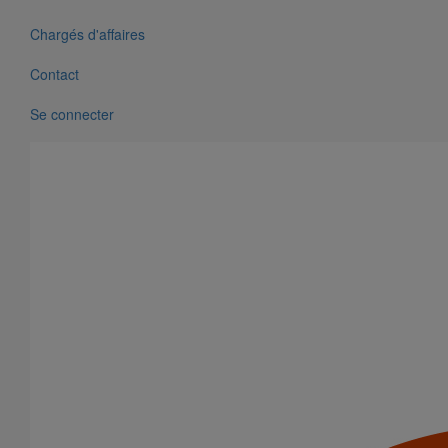
Chargés d'affaires
Contact
Se connecter
Collier de descente DE100 pour gamme pluviale "pavillonnaire"
En savoir plus
sur Collier de descente DE100 pour gamme
pluviale "pavillonnaire"