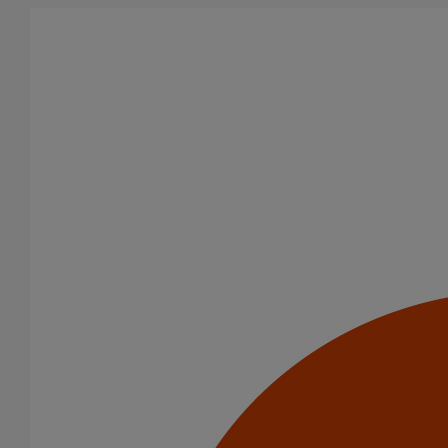
Aller au contenu principal
Tous les produits
La fonte est un matériau, solide, pérenne, incombustible, et ayant
des propriétés acoustiques intrinsèques. Nos systèmes
d’évacuation présentent de remarquables caractéristiques en
matière de sécurité incendie et de confort acoustique.
Filtrer par
tout supprimer
Fixations
Compensateurs de mouvement
Domaines d’emploi
Usage standard
Usage intensif
Eaux pluviales - Système gravitaire