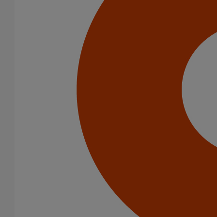
Infrastructure
Catégorie de produits
Tuyaux
Accessoires
Outillage
PAM Protect
Peinture
Descentes pluviales
Boîtes à eau
Coudes et esses
Dauphins
Fixations
Gargouilles
Joints pour gamme pluviale
Fixations
Amortisseurs acoustiques
Colliers de descente
Colliers et crochets de suspension
Consoles
Joints
Bagues et manchons d'adaptation
Colliers à griffes