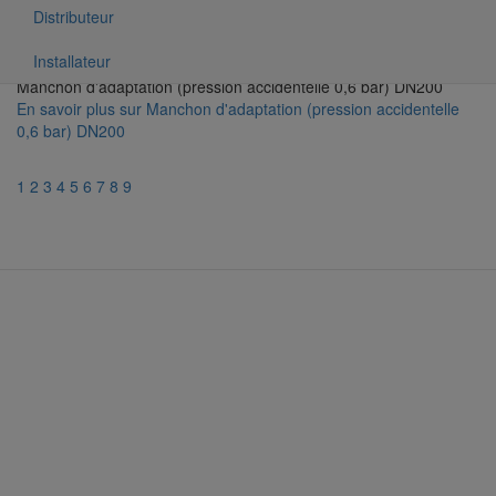
Distributeur
Installateur
Manchon d'adaptation (pression accidentelle 0,6 bar) DN200
En savoir plus
sur Manchon d'adaptation (pression accidentelle
0,6 bar) DN200
1
2
3
4
5
6
7
8
9