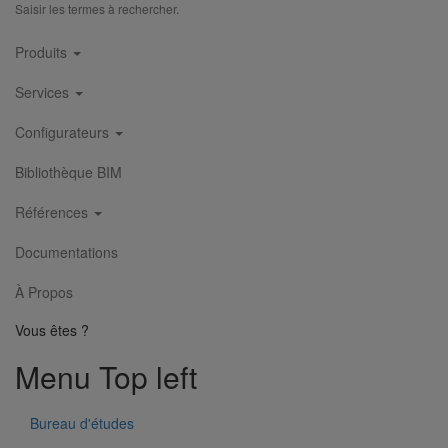
Saisir les termes à rechercher.
Main
Manchon d'adaptation (pression accidentelle 1,5 bar) DN100
Produits
En savoir plus
sur Manchon d'adaptation (pression accidentelle
navigation
1,5 bar) DN100
Services
Configurateurs
Bibliothèque BIM
Références
Documentations
À Propos
Vous êtes ?
Menu Top left
Bureau d'études