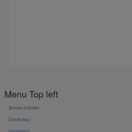
Manchon et bague de compensation (pression accidentelle 1,5
bar) DN200
En savoir plus
sur Manchon et bague de compensation (pression
accidentelle 1,5 bar) DN200
Menu Top left
Bureau d'études
Distributeur
Installateur