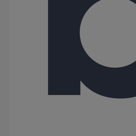
100
125
150
200
250
300
400
500
600
Gamme
SME
159 Résultats