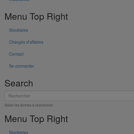
Menu Top Right
Stockistes
Chargés d'affaires
Manchon d'adaptation (pression accidentelle 1,5 bar) DN75
En savoir plus
sur Manchon d'adaptation (pression accidentelle
Contact
1,5 bar) DN75
Se connecter
Search
Rechercher
Saisir les termes à rechercher.
Menu Top Right
Stockistes