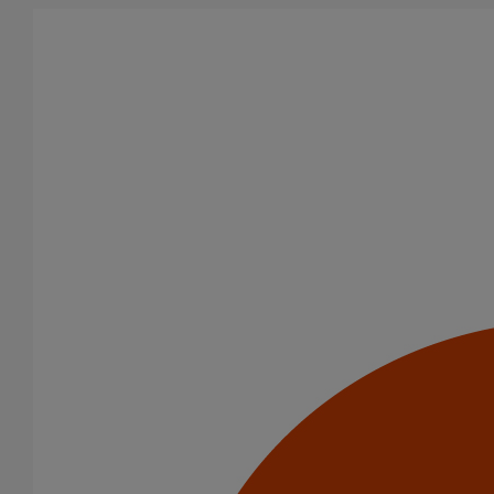
Aller au contenu principal
Tous les produits
La fonte est un matériau, solide, pérenne, incombustible, et ayant
des propriétés acoustiques intrinsèques. Nos systèmes
d’évacuation présentent de remarquables caractéristiques en
matière de sécurité incendie et de confort acoustique.
Filtrer par
tout supprimer
Joints
Colliers à griffes
Domaines d’emploi
Usage standard
Usage intensif
Evacuation en enterré