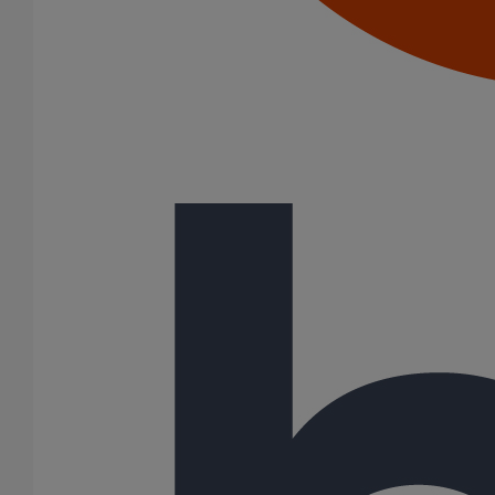
Joints HP
Joints SME
Joints standards
Tampons EPDM
Puits climatique
Raccords
Bouchons
Bouchons expansibles
Compensateurs de mouvement
Cônes excentrés
Coudes
Coulisses
Culottes chute unique et multiconnecteurs
Embranchements
Raccordements WC
Raccords d'ancrage
Siphons
Tés de visite
Système siphoïde
Diamètre nominal
50
75