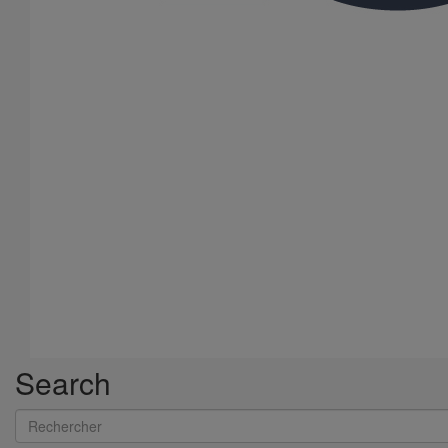
Manchon d'adaptation (pression accidentelle 1,5 bar) DN100 (D
mini 100)
En savoir plus
sur Manchon d'adaptation (pression accidentelle
1,5 bar) DN100 (D mini 100)
Search
Rechercher