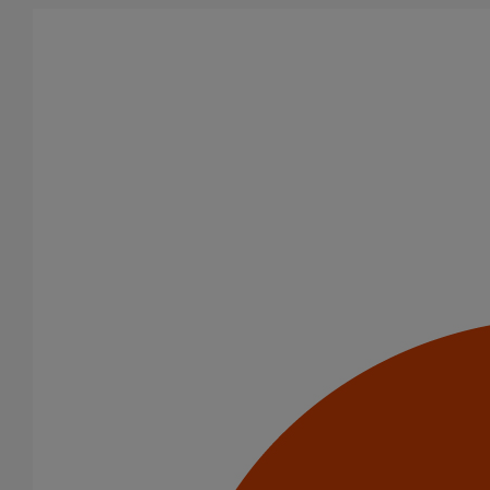
Aller au contenu principal
Tous les produits
La fonte est un matériau, solide, pérenne, incombustible, et ayant
des propriétés acoustiques intrinsèques. Nos systèmes
d’évacuation présentent de remarquables caractéristiques en
matière de sécurité incendie et de confort acoustique.
Filtrer par
tout supprimer
PAM Protect
Joints
Domaines d’emploi
Usage standard
Usage intensif
Evacuation en enterré