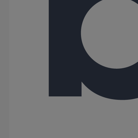
100
125
150
200
250
300
400
500
600
Gamme
SME
163 Résultats