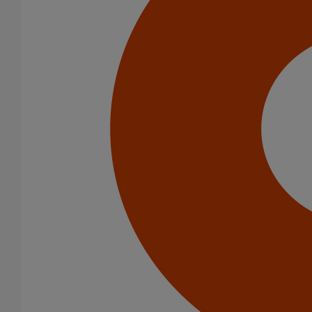
Infrastructure
Catégorie de produits
Tuyaux
Accessoires
Outillage
PAM Protect
Peinture
Descentes pluviales
Boîtes à eau
Coudes et esses
Dauphins
Fixations
Gargouilles
Joints pour gamme pluviale
Fixations
Amortisseurs acoustiques
Colliers de descente
Colliers et crochets de suspension
Consoles
Joints
Bagues et manchons d'adaptation
Colliers à griffes