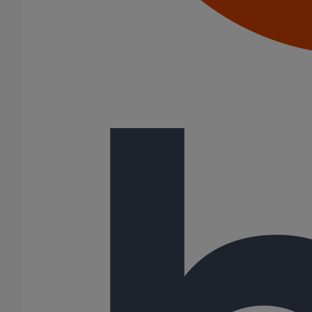
Joints HP
Joints SME
Joints standards
Tampons EPDM
Puits climatique
Raccords
Bouchons
Bouchons expansibles
Compensateurs de mouvement
Cônes excentrés
Coudes
Coulisses
Culottes chute unique et multiconnecteurs
Embranchements
Raccordements WC
Raccords d'ancrage
Siphons
Tés de visite
Système siphoïde
Diamètre nominal
50
75