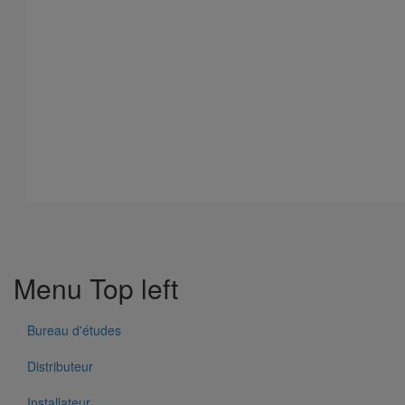
Tissu PAM PROTECT
En savoir plus
sur Tissu PAM PROTECT
Menu Top left
Bureau d'études
Distributeur
Installateur