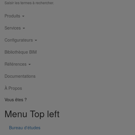
Saisir les termes à rechercher.
Main
Produits
navigation
Services
Configurateurs
Bibliothèque BIM
Références
Documentations
Manchon d'adaptation (pression accidentelle 1,5 bar) DN150
À Propos
En savoir plus
sur Manchon d'adaptation (pression accidentelle
1,5 bar) DN150
Vous êtes ?
1
2
3
4
5
6
7
8
9
Menu Top left
Bureau d'études