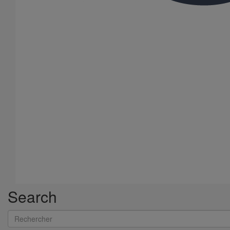
Manchon d'adaptation (pression accidentelle 1,5 bar) DN200
En savoir plus
sur Manchon d'adaptation (pression accidentelle
1,5 bar) DN200
Search
Rechercher