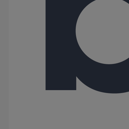
75
80
100
125
150
200
250
300
Gamme
PLUVIALES PAVILLONNAIRES
78 Résultats