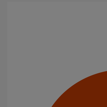
Aller au contenu principal
Tous les produits
La fonte est un matériau, solide, pérenne, incombustible, et ayant
des propriétés acoustiques intrinsèques. Nos systèmes
d’évacuation présentent de remarquables caractéristiques en
matière de sécurité incendie et de confort acoustique.
Filtrer par
tout supprimer
Fixations
Joints standards
Domaines d’emploi
Usage intensif
Usage standard
Evacuation en enterré