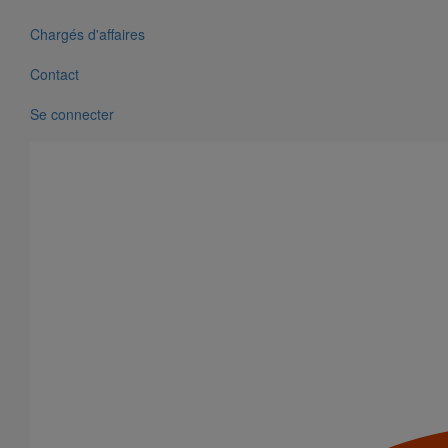
Chargés d'affaires
Contact
Se connecter
Collier de descente DE100 pour gamme pluviale "pavillonnaire"
En savoir plus
sur Collier de descente DE100 pour gamme
pluviale "pavillonnaire"