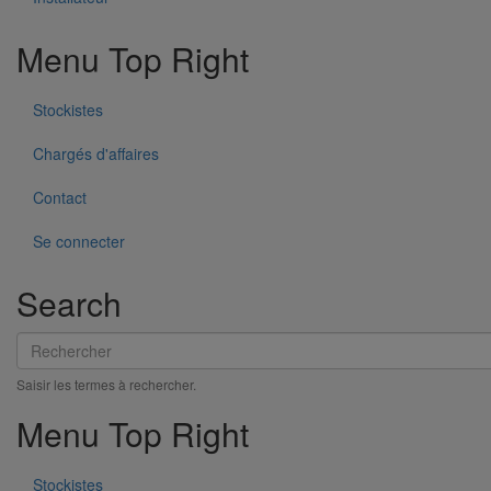
Fixation murale gamme résidentielle
En savoir plus
sur Fixation murale gamme résidentielle
Menu Top Right
Stockistes
Chargés d'affaires
Contact
Se connecter
Search
Rechercher
Collier de descente DE80 pour gamme pluviale "pavillonnaire"
Saisir les termes à rechercher.
En savoir plus
sur Collier de descente DE80 pour gamme
Menu Top Right
pluviale "pavillonnaire"
Stockistes