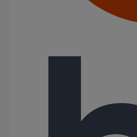
Colliers à griffes
Joints HP
Joints SME
Joints standards
Tampons EPDM
Puits climatique
Raccords
Bouchons
Bouchons expansibles
Compensateurs de mouvement
Cônes excentrés
Coudes
Coulisses
Culottes chute unique et multiconnecteurs
Embranchements
Raccordements WC
Raccords d'ancrage
Siphons
Tés de visite
Système siphoïde
Diamètre nominal
50