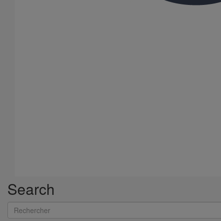
Collier de descente DN300
En savoir plus
sur Collier de descente DN300
Search
Rechercher