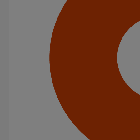
Infrastructure
Eaux pluviales - Système gravitaire
Catégorie de produits
Tuyaux
Accessoires
Outillage
PAM Protect
Peinture
Descentes pluviales
Boîtes à eau
Coudes et esses
Dauphins
Fixations
Gargouilles
Joints pour gamme pluviale
Fixations
Amortisseurs acoustiques
Colliers de descente
Colliers et crochets de suspension
Consoles
Joints
Bagues et manchons d'adaptation