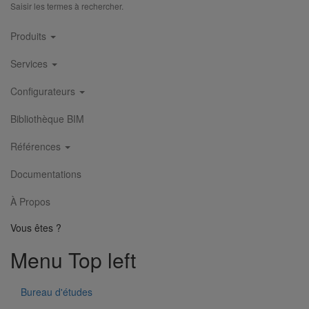
Saisir les termes à rechercher.
Main
Produits
navigation
Services
Configurateurs
Collier de descente DN250
En savoir plus
sur Collier de descente DN250
Bibliothèque BIM
Références
1
2
3
4
5
Documentations
À Propos
Vous êtes ?
Menu Top left
Bureau d'études