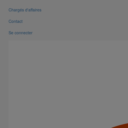
Chargés d'affaires
Contact
Se connecter
Collier de descente DE100 pour gamme pluviale "pavillonnaire"
En savoir plus
sur Collier de descente DE100 pour gamme
pluviale "pavillonnaire"