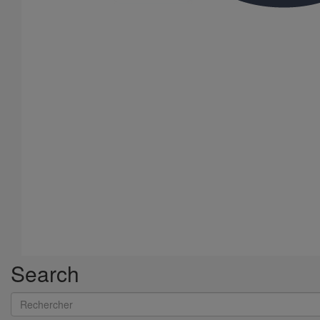
Collier de descente DN300
En savoir plus
sur Collier de descente DN300
Search
Rechercher