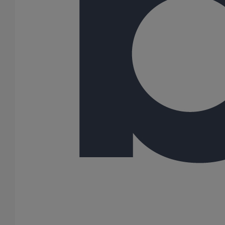
100
125
150
200
250
300
Gamme
PLUVIALES PAVILLONNAIRES
42 Résultats