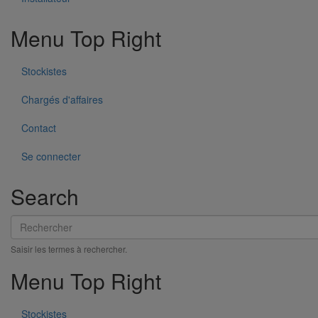
Menu Top Right
Stockistes
Chargés d'affaires
Contact
Se connecter
Search
Collier de descente DE80 pour gamme pluviale "pavillonnaire"
Rechercher
En savoir plus
sur Collier de descente DE80 pour gamme
pluviale "pavillonnaire"
Saisir les termes à rechercher.
Menu Top Right
Stockistes