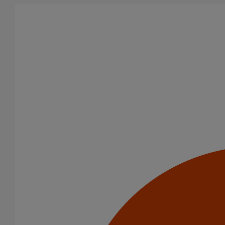
Aller au contenu principal
Tous les produits
La fonte est un matériau, solide, pérenne, incombustible, et ayant
des propriétés acoustiques intrinsèques. Nos systèmes
d’évacuation présentent de remarquables caractéristiques en
matière de sécurité incendie et de confort acoustique.
Filtrer par
tout supprimer
Fixations
Amortisseurs acoustiques
Domaines d’emploi
Usage standard
Usage intensif
Eaux pluviales - Système gravitaire