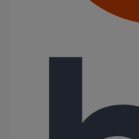
Joints SME
Joints standards
Tampons EPDM
Puits climatique
Raccords
Bouchons
Bouchons expansibles
Compensateurs de mouvement
Cônes excentrés
Coudes
Coulisses
Culottes chute unique et multiconnecteurs
Embranchements
Raccordements WC
Raccords d'ancrage
Siphons
Tés de visite
Système siphoïde
Diamètre nominal
50
75
80