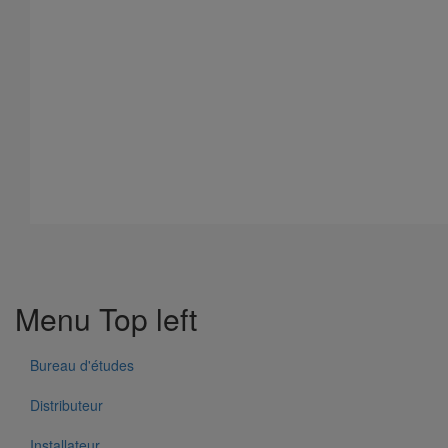
Menu Top left
Bureau d'études
Distributeur
Fixation murale gamme résidentielle
Installateur
En savoir plus
sur Fixation murale gamme résidentielle