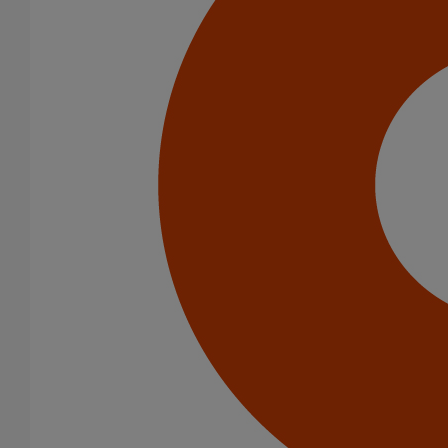
Catégorie de produits
Tuyaux
Accessoires
Outillage
PAM Protect
Peinture
Descentes pluviales
Boîtes à eau
Coudes et esses
Dauphins
Fixations
Gargouilles
Joints pour gamme pluviale
Fixations
Amortisseurs acoustiques
Colliers de descente
Colliers et crochets de suspension
Consoles
Joints
Bagues et manchons d'adaptation
Colliers à griffes
Joints HP