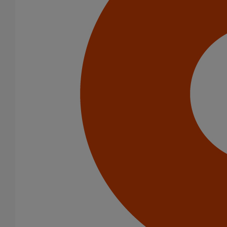
Catégorie de produits
Tuyaux
Accessoires
Outillage
PAM Protect
Peinture
Descentes pluviales
Boîtes à eau
Coudes et esses
Dauphins
Fixations
Gargouilles
Joints pour gamme pluviale
Fixations
Amortisseurs acoustiques
Colliers de descente
Colliers et crochets de suspension
Consoles
Joints
Bagues et manchons d'adaptation
Colliers à griffes
Joints HP