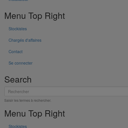
Menu Top Right
Tissu de finition PAM PROTECT
En savoir plus
sur Tissu de finition PAM PROTECT
Stockistes
Chargés d'affaires
Contact
Se connecter
Search
Rechercher
Saisir les termes à rechercher.
Menu Top Right
Seau de colle réfractaire PAM PROTECT
Stockistes