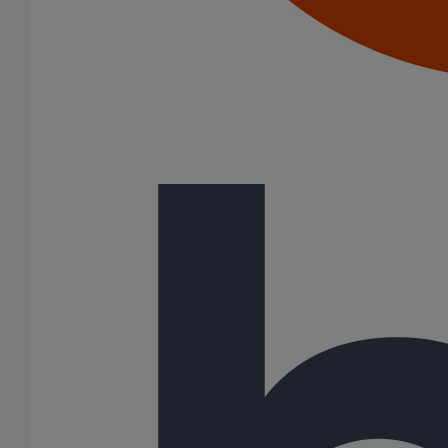
Joints SME
Joints standards
Tampons EPDM
Puits climatique
Raccords
Bouchons
Bouchons expansibles
Compensateurs de mouvement
Cônes excentrés
Coudes
Coulisses
Culottes chute unique et multiconnecteurs
Embranchements
Raccordements WC
Raccords d'ancrage
Siphons
Tés de visite
Système siphoïde
Diamètre nominal
50
75
80