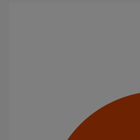
Aller au contenu principal
Tous les produits
La fonte est un matériau, solide, pérenne, incombustible, et ayant
des propriétés acoustiques intrinsèques. Nos systèmes
d’évacuation présentent de remarquables caractéristiques en
matière de sécurité incendie et de confort acoustique.
Filtrer par
tout supprimer
PAM Protect
Fixations
Domaines d’emploi
Usage standard
Usage intensif
Eaux pluviales - Système gravitaire