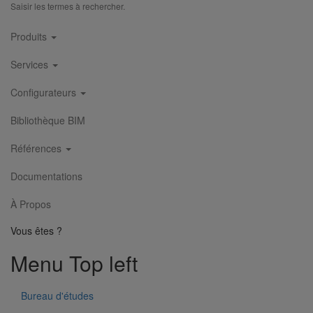
Saisir les termes à rechercher.
Main
Amortisseur acoustique PAM' Acoustic
Produits
En savoir plus
sur Amortisseur acoustique PAM' Acoustic
navigation
Services
Configurateurs
Bibliothèque BIM
Références
Documentations
À Propos
Vous êtes ?
Menu Top left
Patte à vis M8X50
En savoir plus
sur Patte à vis M8X50
Bureau d'études
1
2
3
4
5
6