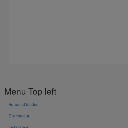
Tissu PAM PROTECT
En savoir plus
sur Tissu PAM PROTECT
Menu Top left
Bureau d'études
Distributeur
Installateur