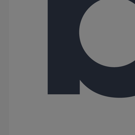
100
125
150
200
250
300
Gamme
PLUVIALES PAVILLONNAIRES
46 Résultats