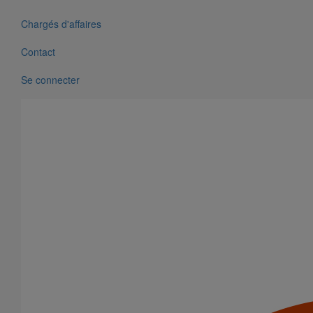
En savoir plus
sur Seau de colle réfractaire PAM PROTECT
Chargés d'affaires
Contact
Se connecter
Cartouche de mastic PAM PROTECT
En savoir plus
sur Cartouche de mastic PAM PROTECT