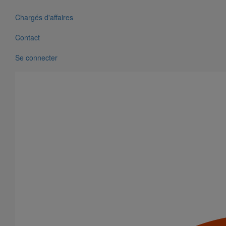
Chargés d'affaires
Contact
Se connecter
Collier de descente DE100 pour gamme pluviale "pavillonnaire"
En savoir plus
sur Collier de descente DE100 pour gamme
pluviale "pavillonnaire"