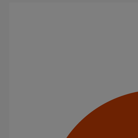
Aller au contenu principal
Tous les produits
La fonte est un matériau, solide, pérenne, incombustible, et ayant
des propriétés acoustiques intrinsèques. Nos systèmes
d’évacuation présentent de remarquables caractéristiques en
matière de sécurité incendie et de confort acoustique.
Filtrer par
tout supprimer
Fixations
Fixations
Domaines d’emploi
Usage standard
Usage intensif
Eaux pluviales - Système gravitaire