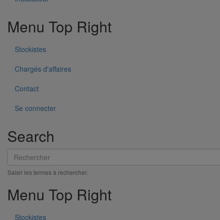
Menu Top Right
Stockistes
Chargés d'affaires
Contact
Se connecter
Search
Collier de descente DE80 pour gamme pluviale "pavillonnaire"
Rechercher
En savoir plus
sur Collier de descente DE80 pour gamme
pluviale "pavillonnaire"
Saisir les termes à rechercher.
Menu Top Right
Stockistes