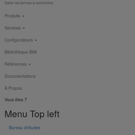
Saisir les termes à rechercher.
Main
Produits
navigation
Services
Configurateurs
Collier de descente DN250
En savoir plus
sur Collier de descente DN250
Bibliothèque BIM
Références
1
2
3
4
5
Documentations
À Propos
Vous êtes ?
Menu Top left
Bureau d'études