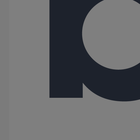
100
125
150
200
250
300
Gamme
PLUVIALES PAVILLONNAIRES
42 Résultats