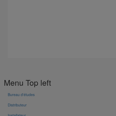
Menu Top left
Bureau d'études
Distributeur
Fixation murale gamme résidentielle
Installateur
En savoir plus
sur Fixation murale gamme résidentielle