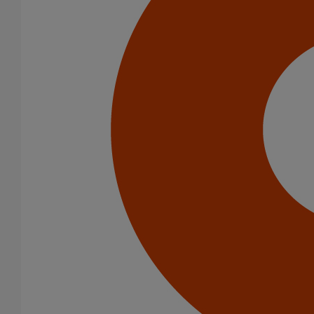
Catégorie de produits
Tuyaux
Accessoires
Outillage
PAM Protect
Peinture
Descentes pluviales
Boîtes à eau
Coudes et esses
Dauphins
Fixations
Gargouilles
Joints pour gamme pluviale
Fixations
Amortisseurs acoustiques
Colliers de descente
Colliers et crochets de suspension
Consoles
Joints
Bagues et manchons d'adaptation
Colliers à griffes
Joints HP