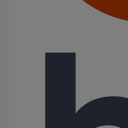
Joints SME
Joints standards
Tampons EPDM
Puits climatique
Raccords
Bouchons
Bouchons expansibles
Compensateurs de mouvement
Cônes excentrés
Coudes
Coulisses
Culottes chute unique et multiconnecteurs
Embranchements
Raccordements WC
Raccords d'ancrage
Siphons
Tés de visite
Système siphoïde
Diamètre nominal
50
75
80