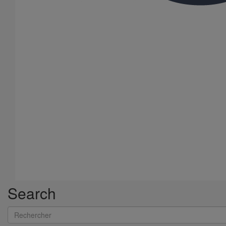
Collier de descente DN300
En savoir plus
sur Collier de descente DN300
Search
Rechercher