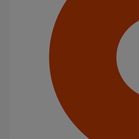
Catégorie de produits
Tuyaux
Accessoires
Outillage
PAM Protect
Peinture
Descentes pluviales
Boîtes à eau
Coudes et esses
Dauphins
Fixations
Gargouilles
Joints pour gamme pluviale
Fixations
Amortisseurs acoustiques
Colliers de descente
Colliers et crochets de suspension
Consoles
Joints
Bagues et manchons d'adaptation
Colliers à griffes
Joints HP
Joints SME