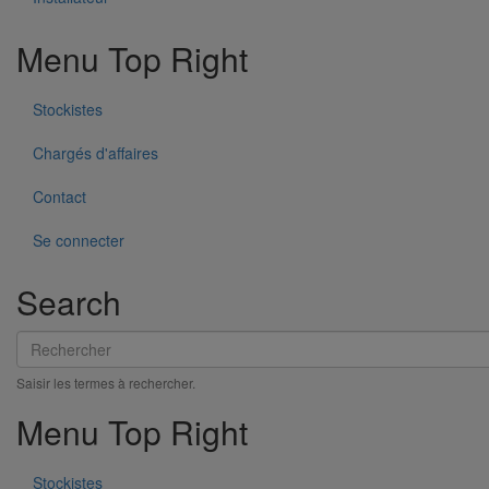
Menu Top Right
Stockistes
Chargés d'affaires
Collier de descente DN50
Contact
En savoir plus
sur Collier de descente DN50
Se connecter
Search
Rechercher
Saisir les termes à rechercher.
Menu Top Right
Stockistes