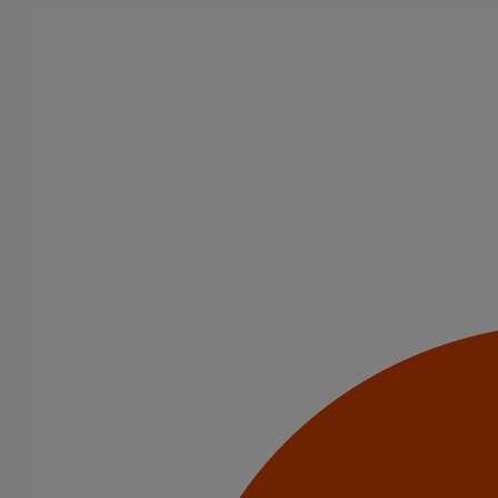
Aller au contenu principal
Tous les produits
La fonte est un matériau, solide, pérenne, incombustible, et ayant
des propriétés acoustiques intrinsèques. Nos systèmes
d’évacuation présentent de remarquables caractéristiques en
matière de sécurité incendie et de confort acoustique.
Filtrer par
tout supprimer
Colliers de descente
Domaines d’emploi
Usage standard
Usage intensif