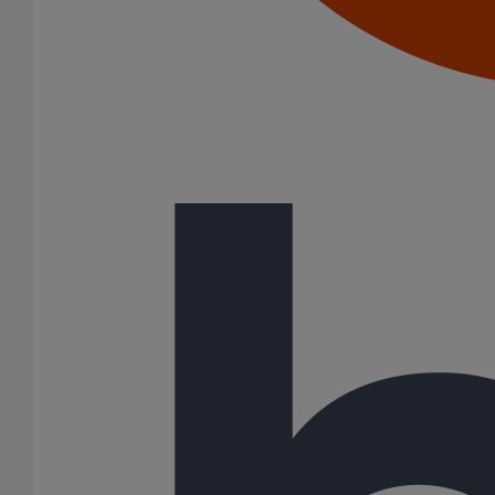
Joints standards
Tampons EPDM
Puits climatique
Raccords
Bouchons
Bouchons expansibles
Compensateurs de mouvement
Cônes excentrés
Coudes
Coulisses
Culottes chute unique et multiconnecteurs
Embranchements
Raccordements WC
Raccords d'ancrage
Siphons
Tés de visite
Système siphoïde
Diamètre nominal
50
75
100
125