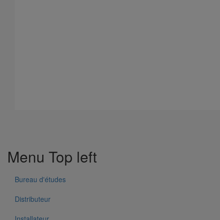
Collier de descente DN75
Menu Top left
En savoir plus
sur Collier de descente DN75
Bureau d'études
Distributeur
Installateur