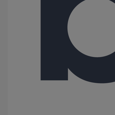
150
200
250
300
9 Résultats
Patte à vis M8X50
En savoir plus
sur Patte à vis M8X50