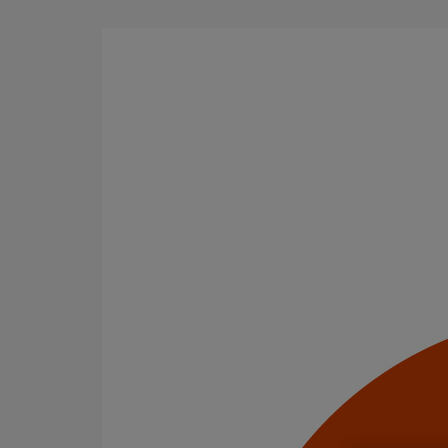
Aller au contenu principal
Tous les produits
La fonte est un matériau, solide, pérenne, incombusti
en matière de sécurité incendie et de confort acoustiq
Filtrer par
tout supprimer
PAM Protect
Descentes pluviales
Domaines d’emploi
Eaux pluviales - Système gravitaire
Usage standard
Usage intensif
Catégorie de produits