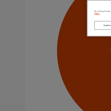
Tuyaux
Accessoires
Outillage
By clicking “Accept 
PAM Protect
Policy
Peinture
Descentes pluviales
Cookies
Boîtes à eau
Coudes et esses
Dauphins
Fixations
Gargouilles
Joints pour gamme pluviale
Fixations
Amortisseurs acoustiques
Colliers de descente
Colliers et crochets de suspension
Consoles
Joints
Bagues et manchons d'adaptation
Colliers à griffes
Joints HP
Joints SME
Joints standards