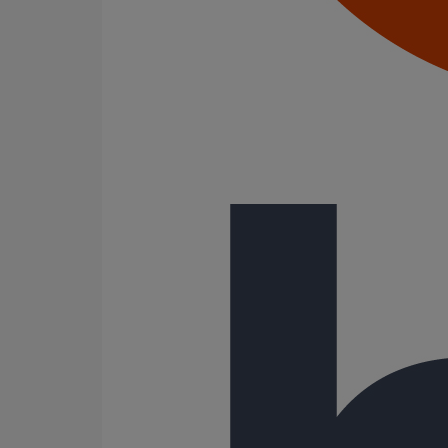
Tampons EPDM
Puits climatique
Raccords
Bouchons
Bouchons expansibles
Compensateurs de mouvement
Cônes excentrés
Coudes
Coulisses
Culottes chute unique et multiconnecteurs
Embranchements
Raccordements WC
Raccords d'ancrage
Siphons
Tés de visite
Système siphoïde
Diamètre nominal
75
80
100
125
Gamme