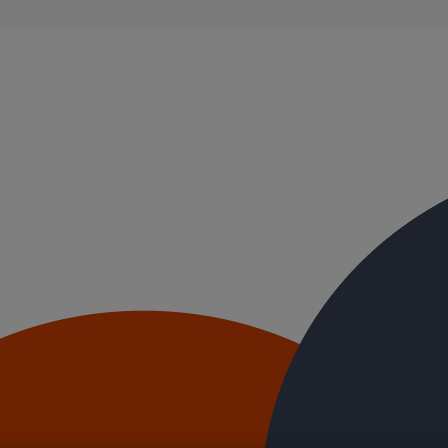
ble, et ayant des propriétés acoustiques intrinsèques. Nos systèmes d’
ue.