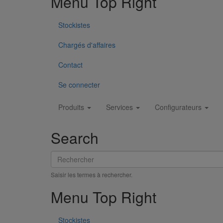
Menu Top Right
Stockistes
Chargés d'affaires
Tissu PAM PROTECT
Contact
En savoir plus
sur Tissu PAM PROTECT
Se connecter
Main
Produits
Services
Configurateurs
navigation
Search
Rechercher
Saisir les termes à rechercher.
Menu Top Right
Stockistes