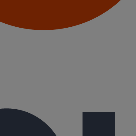
 fonte permettant un dévoiement suivant un écartement donné. Ces ra
r emboîtement automatique à l'aide d'un joint EPDM (livré sur chaque 