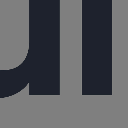
ccords sont revêtus d'un film époxydique déposé par
emboîture).