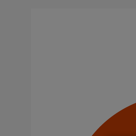
Aller au contenu principal
Produits
Coudes et esses
Esse à emboiteme
Esse à emboitement
Code article : 155626