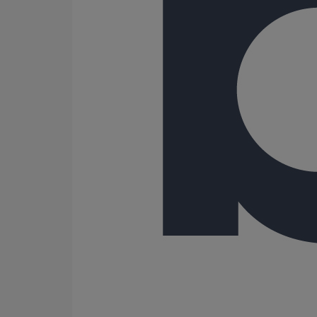
Variantes du produit
Infos techniques
Documents
BIM
Données sur le produit/PDF
Variantes du produit
Infos techniques & description du produit
Documents
BIM
Variantes du produit
Article
DN
dn
Angle
Longueur
Hauteur
Largeur
Poids
155561
75
-
-
249
311
115
3,10
155626
100
-
-
277
317
144
4,10
Toutes les dimensions sont en mm et les poids nomina
Variantes du produit
Infos techniques & description du produit
Documents
BIM
Infos techniques & description du produit
Description du produit
Les esses pour descentes rondes sont des raccords en
cataphorèse renforcée. Leur mise en oeuvre se fait pa
Utilisation recommandée :