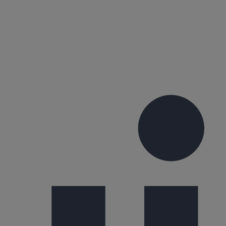
ccords sont revêtus d'un film époxydique déposé par
emboîture).