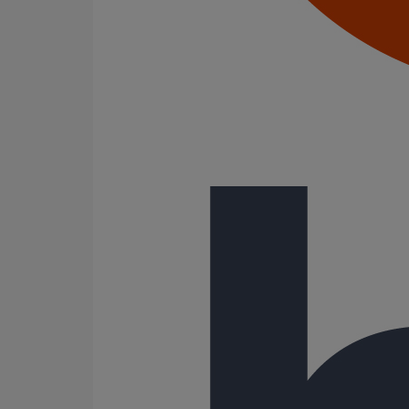
Description
Les esses pour descentes rondes sont des raccords en
cataphorèse renforcée. Leur mise en oeuvre se fait pa