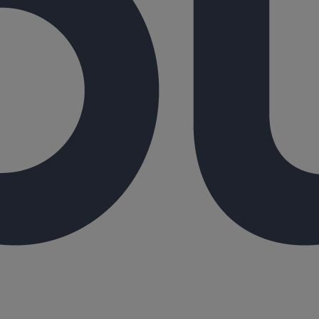
ux sont en kg
 fonte permettant un dévoiement suivant un écartement donné. Ces ra
r emboîtement automatique à l'aide d'un joint EPDM (livré sur chaque 