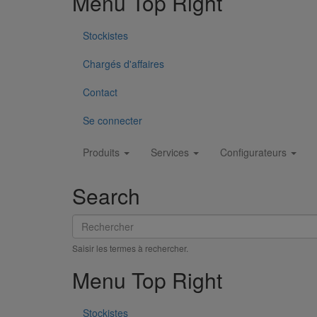
Menu Top Right
Documents
BIM
Stockistes
Documents
Esses__embotement_E150_-_gamme_Rsidentielle.pd
Chargés d'affaires
Variantes du produit
Infos techniques & description du produit
Contact
Documents
BIM
Se connecter
BIM
Main
Produits
Services
Configurateurs
navigation
Search
Rechercher
Saisir les termes à rechercher.
Menu Top Right
Stockistes