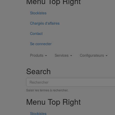
Menu Top Right
Stockistes
Chargés d'affaires
Contact
Se connecter
Main
Produits
Services
Configurateurs
navigation
Search
Rechercher
Saisir les termes à rechercher.
Menu Footer 1
Menu Top Right
Produits
Stockistes