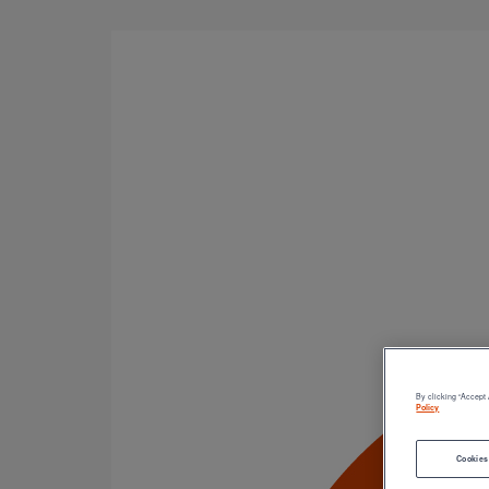
Aller au contenu principal
Primary tabs
Se connecter
Créer un nouveau compte
R
Adresse e-mail ou nom d’utilisateur
Saisissez votre adresse e-mail ou votre nom d’utilisateur
By clicking “Accept 
Mot de passe
Policy
Cookies
Saisissez le mot de passe associé à votre adresse e-mail.