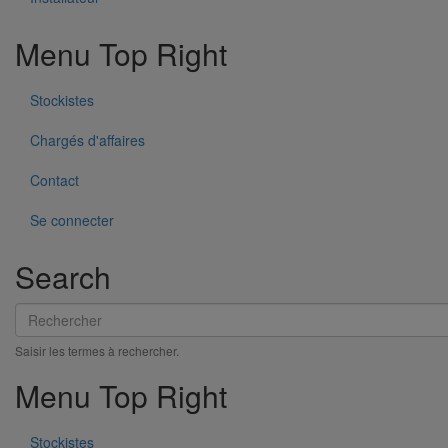
Menu Top Right
Stockistes
Chargés d'affaires
Joint SMU manchette EPDM DN150
Contact
En savoir plus
sur Joint SMU manchette EPDM DN150
Se connecter
Search
Rechercher
Saisir les termes à rechercher.
Menu Top Right
Stockistes