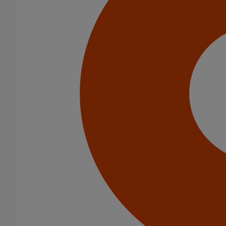
Infrastructure
Catégorie de produits
Tuyaux
Accessoires
Outillage
PAM Protect
Peinture
Descentes pluviales
Fixations
Fixations
Amortisseurs acoustiques
Colliers de descente
Colliers et crochets de suspension
Consoles
Joints
Bagues et manchons d'adaptation
Colliers à griffes
Joints HP
Joints SME
Joints standards
Tampons EPDM
Raccords