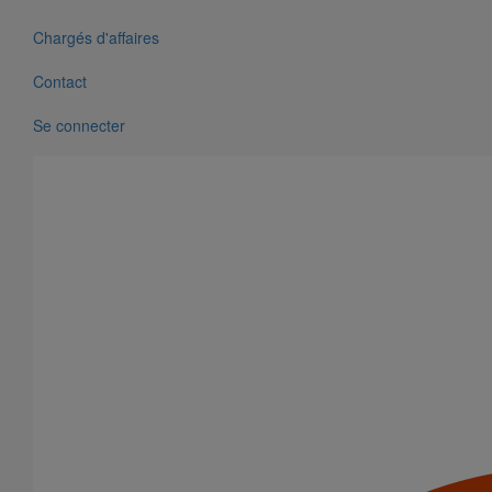
Joint SMU manchette EPDM DN125
En savoir plus
sur Joint SMU manchette EPDM DN125
Chargés d'affaires
Contact
Se connecter
Joint SMU manchette EPDM DN100
En savoir plus
sur Joint SMU manchette EPDM DN100