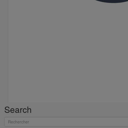
Joint SMU Inox PAM R DN200
En savoir plus
sur Joint SMU Inox PAM R DN200
1
2
3
Search
Rechercher