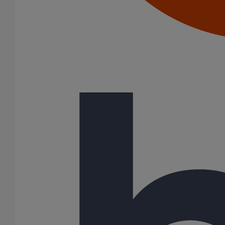
Bouchons
Bouchons expansibles
Compensateurs de mouvement
Cônes excentrés
Coudes
Coulisses
Culottes chute unique et multiconnecteurs
Embranchements
Raccordements WC
Raccords d'ancrage
Siphons
Diamètre nominal
50
75
100
125
150
200
250
300