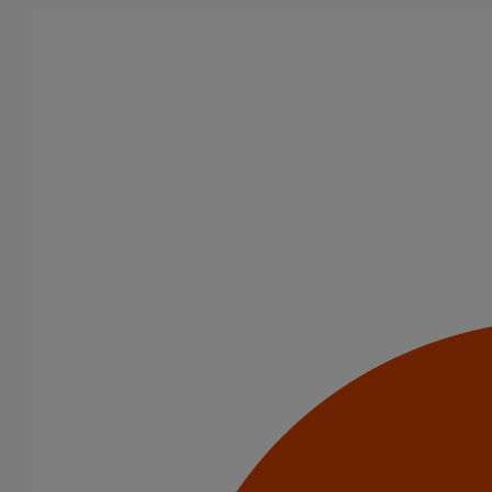
Aller au contenu principal
Tous les produits
La fonte est un matériau, solide, pérenne, incombustible, et ayant
des propriétés acoustiques intrinsèques. Nos systèmes
d’évacuation présentent de remarquables caractéristiques en
matière de sécurité incendie et de confort acoustique.
Filtrer par
tout supprimer
Usage standard
Joints standards
Domaines d’emploi
(-)
Usage standard
Usage intensif
Evacuation en enterré