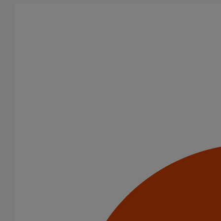
Aller au contenu principal
Produits
Joints standards
Joint SMU manchette EPDM DN75
Joint SMU manchette
EPDM DN75
Code article : 229386