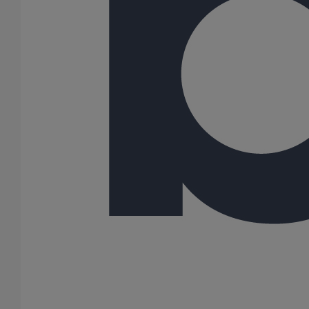
229386
75
-
-
94
114
51
0,16
212709
100
-
-
125
139
48
0,18
229391
100
-
-
124
140
54
0,21
229387
100
-
-
124
140
54
0,21
212710
125
-
-
147
161
56
0,28
230135
125
-
-
147
161
56
0,28
230138
125
-
-
147
161
56
0,28
212711
150
-
-
172
187
56
0,32
230139
150
-
-
172
187
56
0,32
230136
150
-
-
172
187
56
0,32
212712
200
-
-
223
240
70
0,60
230140
200
-
-
223
240
70
0,60
230137
200
-
-
223
240
70
0,60
Toutes les dimensions sont en mm et les poids nominaux sont en
kg
Variantes du produit
Infos techniques & description du produit
Documents
Tutorials & Videos
BIM
Infos techniques & description du produit
Description du produit