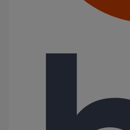
Description
Les joints PAM Rapid sont des accessoires de liaison de type
bout-uni entre tuyaux, raccords et accessoires. L’étanchéité est
réalisée par la garniture de joint (manchette) en EPDM.
Variantes du produit
Infos techniques
Documents
BIM
Données sur le produit/PDF
Variantes du produit
Infos techniques & description du produit
Documents
Tutorials & Videos
BIM
Variantes du produit
Article
DN
dn
Angle
Longueur
Hauteur
Largeur
Poids
229389
50
-
-
70
84
47
0,13
229384
50
-
-
70
84
47
0,13
212705
50
-
-
70
80
42
0,10
212708
80
-
-
90
103
42
0,12
229390
75
-
-
94
114
51
0,16