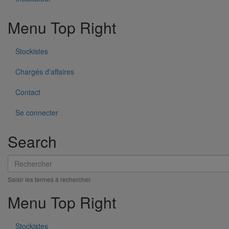
Menu Top Right
Stockistes
Chargés d'affaires
Contact
Joint SMU manchette EPDM DN75
Se connecter
En savoir plus
sur Joint SMU manchette EPDM DN75
Search
Rechercher
Saisir les termes à rechercher.
Menu Top Right
Stockistes