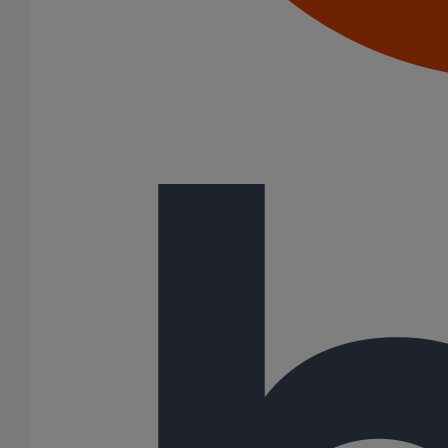
Bouchons expansibles
Cônes excentrés
Coudes
Embranchements
Raccords d'ancrage
Siphons
Tés de visite
Diamètre nominal
50
75
100
125
150
200
250
300
31 Résultats