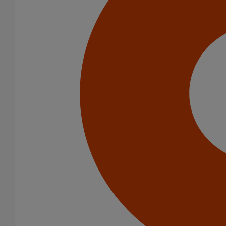
Infrastructure
Catégorie de produits
Tuyaux
Accessoires
Outillage
PAM Protect
Peinture
Descentes pluviales
Fixations
Fixations
Amortisseurs acoustiques
Colliers de descente
Colliers et crochets de suspension
Consoles
Joints
Bagues et manchons d'adaptation
Colliers à griffes
Joints HP
Joints standards
Tampons EPDM
Raccords
Bouchons