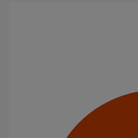
Aller au contenu principal
Tous les produits
La fonte est un matériau, solide, pérenne, incombustible, et ayant
des propriétés acoustiques intrinsèques. Nos systèmes
d’évacuation présentent de remarquables caractéristiques en
matière de sécurité incendie et de confort acoustique.
Filtrer par
tout supprimer
Usage intensif
Joints standards
Domaines d’emploi
(-)
Usage intensif
Usage standard
Evacuation en enterré