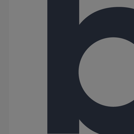
Joint SMU Inox PAM R DN75
En savoir plus
sur Joint SMU Inox PAM R DN75
1
2
3
4