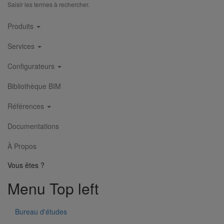
Saisir les termes à rechercher.
Main
Produits
navigation
Services
Configurateurs
Bibliothèque BIM
Cône excenté ITINERO Premium DN500 dn400
En savoir plus
sur Cône excenté ITINERO Premium DN500
Références
dn400
Documentations
1
2
3
4
5
6
7
8
9
À Propos
Vous êtes ?
Menu Top left
Bureau d'études