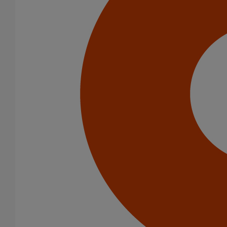
Catégorie de produits
Tuyaux
Accessoires
Peinture
Raccords
Bouchons
Cônes excentrés
Coudes
Embranchements
Raccords d'ancrage
Tés de visite
Diamètre nominal
100
125
150
200
250
300
400
500
600
Gamme