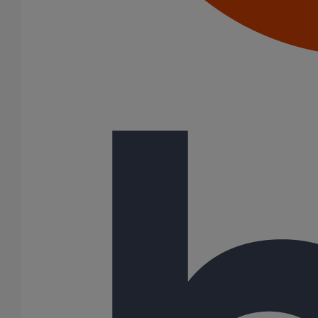
AGILIUM
ELIXAIR
EPAMS
PLUVIALES PAVILLONNAIRES
PLUVIALES RESIDENTIELLES
SME
SMU PLUS
SMU S
(-)
ITINERO
83 Résultats