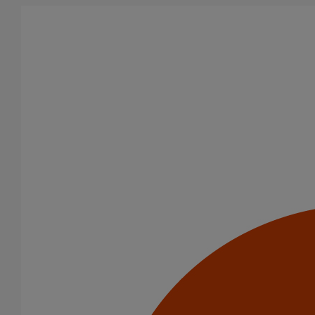
Aller au contenu principal
Tous les produits
La fonte est un matériau, solide, pérenne, incombustible, et ayant
des propriétés acoustiques intrinsèques. Nos systèmes
d’évacuation présentent de remarquables caractéristiques en
matière de sécurité incendie et de confort acoustique.
Filtrer par
tout supprimer
ITINERO
Domaines d’emploi
Evacuation en enterré
Infrastructure