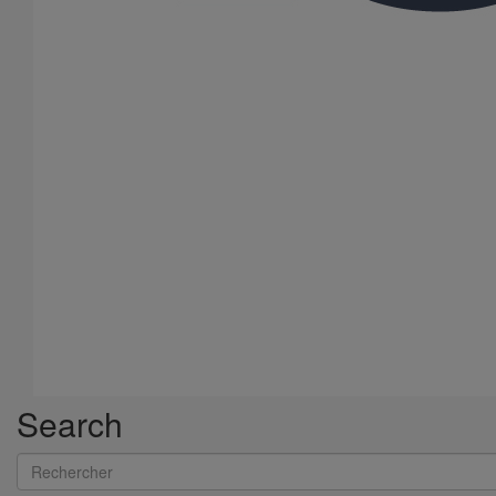
Bouchon simple ITINERO Premium DN100
En savoir plus
sur Bouchon simple ITINERO Premium DN100
Search
Rechercher