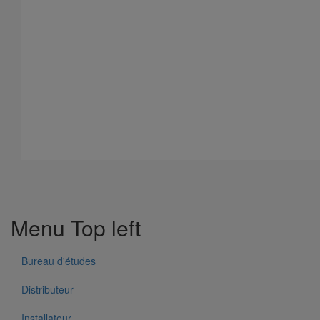
Bouchon simple ITINERO Premium DN400
En savoir plus
sur Bouchon simple ITINERO Premium DN400
Menu Top left
Bureau d'études
Distributeur
Installateur