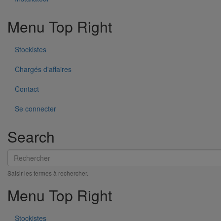
Menu Top Right
Stockistes
Bouchon simple ITINERO Premium DN300
En savoir plus
sur Bouchon simple ITINERO Premium DN300
Chargés d'affaires
Contact
Se connecter
Search
Rechercher
Saisir les termes à rechercher.
Menu Top Right
Stockistes