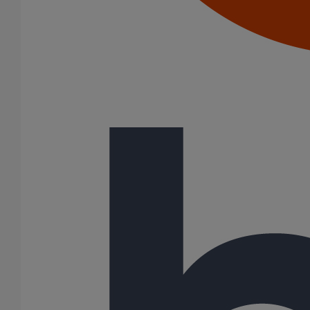
Cônes excentrés
Coudes
Coulisses
Culottes chute unique et multiconnecteurs
Embranchements
Raccordements WC
Raccords d'ancrage
Siphons
Tés de visite
Système siphoïde
Aucun produit ne correspond à votre recherche