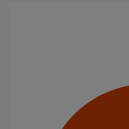
Aller au contenu principal
Tous les produits
La fonte est un matériau, solide, pérenne, incombustible, et ayant
des propriétés acoustiques intrinsèques. Nos systèmes
d’évacuation présentent de remarquables caractéristiques en
matière de sécurité incendie et de confort acoustique.
Catégorie de produits
Tuyaux
Accessoires
Outillage
PAM Protect
Peinture
Descentes pluviales