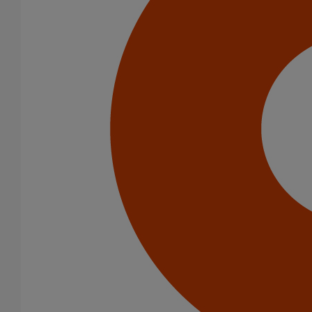
Boîtes à eau
Coudes et esses
Dauphins
Fixations
Gargouilles
Joints pour gamme pluviale
Fixations
Amortisseurs acoustiques
Colliers de descente
Colliers et crochets de suspension
Consoles
Joints
Bagues et manchons d'adaptation
Colliers à griffes
Joints HP
Joints SME
Joints standards
Tampons EPDM
Puits climatique
Raccords
Bouchons
Bouchons expansibles
Compensateurs de mouvement