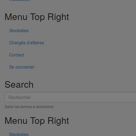
Menu Top Right
Stockistes
Chargés d'affaires
Contact
Se connecter
Search
Pièce de liaison avec les autres matériaux SMU S DN200
En savoir plus
sur Pièce de liaison avec les autres matériaux
Rechercher
SMU S DN200
Saisir les termes à rechercher.
Menu Top Right
Stockistes