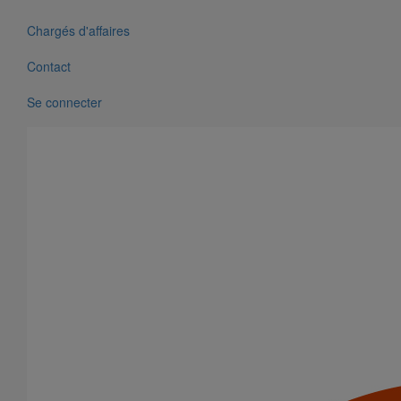
Chargés d'affaires
Contact
Se connecter
Pièce de liaison avec les autres matériaux SMU S DN150
En savoir plus
sur Pièce de liaison avec les autres matériaux
SMU S DN150