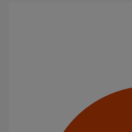
Aller au contenu principal
Tous les produits
La fonte est un matériau, solide, pérenne, incombustible, et ayant
des propriétés acoustiques intrinsèques. Nos systèmes
d’évacuation présentent de remarquables caractéristiques en
matière de sécurité incendie et de confort acoustique.
Filtrer par
tout supprimer
Joints standards
Raccords
Domaines d’emploi
Usage standard
Evacuation en enterré
Usage intensif