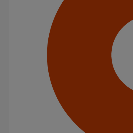
Infrastructure
Catégorie de produits
Tuyaux
Accessoires
Outillage
PAM Protect
Peinture
Descentes pluviales
Boîtes à eau
Coudes et esses
Dauphins
Fixations
Gargouilles
Joints pour gamme pluviale
Fixations
Amortisseurs acoustiques
Colliers de descente
Colliers et crochets de suspension
Consoles
Joints
Bagues et manchons d'adaptation
Colliers à griffes