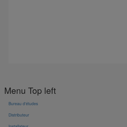
632 Résultats
Menu Top left
Pièce de liaison avec les autres matériaux SMU S DN300
En savoir plus
sur Pièce de liaison avec les autres matériaux
Bureau d'études
SMU S DN300
Distributeur
Installateur