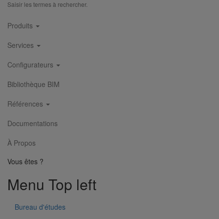
Saisir les termes à rechercher.
Main
Produits
navigation
Services
Configurateurs
Bibliothèque BIM
Références
Documentations
Joint SMU manchette EPDM DN50
En savoir plus
sur Joint SMU manchette EPDM DN50
À Propos
1
2
3
4
5
6
7
8
9
Vous êtes ?
Menu Top left
Bureau d'études