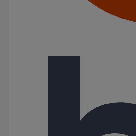
Joints HP
Joints SME
Joints standards
Tampons EPDM
Puits climatique
Raccords
Bouchons
Bouchons expansibles
Compensateurs de mouvement
Cônes excentrés
Coudes
Coulisses
Culottes chute unique et multiconnecteurs
Embranchements
Raccordements WC
Raccords d'ancrage
Siphons
Tés de visite
Système siphoïde
Diamètre nominal
50
75