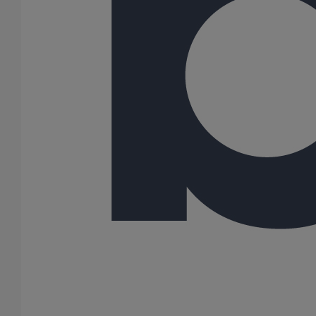
75
100
125
150
200
250
300
400
500
600
Gamme
AGILIUM
ELIXAIR
ITINERO
SME
SMU PLUS
SMU S
154 Résultats