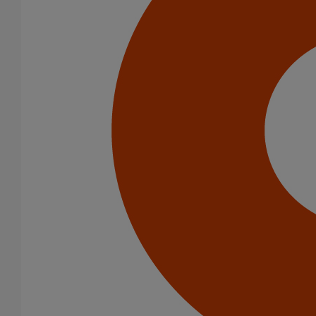
Puits climatiques
Infrastructure
Catégorie de produits
Tuyaux
Accessoires
Outillage
PAM Protect
Peinture
Descentes pluviales
Boîtes à eau
Coudes et esses
Dauphins
Fixations
Gargouilles
Joints pour gamme pluviale
Fixations
Amortisseurs acoustiques
Colliers de descente
Colliers et crochets de suspension
Consoles
Joints
Bagues et manchons d'adaptation