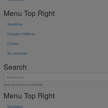
Menu Top Right
Stockistes
Chargés d'affaires
Contact
Se connecter
Search
Rechercher
Saisir les termes à rechercher.
Menu Top Right
Tête prise d'air ELIXAIR DN300
En savoir plus
sur Tête prise d'air ELIXAIR DN300
Stockistes