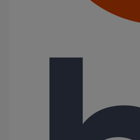
Colliers à griffes
Joints HP
Joints SME
Joints standards
Tampons EPDM
Puits climatique
Raccords
Bouchons
Bouchons expansibles
Compensateurs de mouvement
Cônes excentrés
Coudes
Coulisses
Culottes chute unique et multiconnecteurs
Embranchements
Raccordements WC
Raccords d'ancrage
Siphons
Tés de visite
Système siphoïde
Diamètre nominal
50