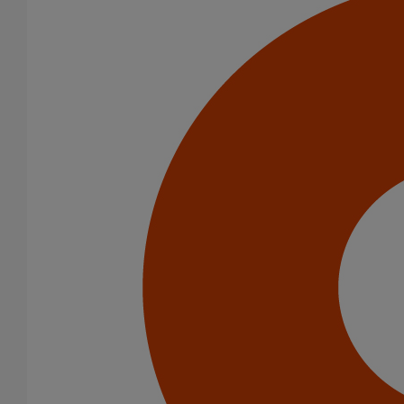
Té EE ELIXAIR DN500 dn300