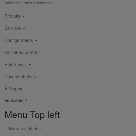
Saisir les termes à rechercher.
Main
Produits
navigation
Services
Configurateurs
Bibliothèque BIM
Références
Documentations
Piquage type collier de prise en charge Pt bossage ELIXAIR
DN200
À Propos
En savoir plus
sur Piquage type collier de prise en charge Pt
Vous êtes ?
bossage ELIXAIR DN200
Menu Top left
Bureau d'études