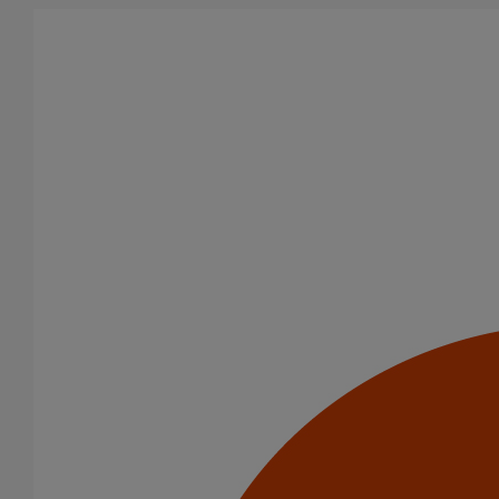
Aller au contenu principal
Tous les produits
La fonte est un matériau, solide, pérenne, incombustible, et ayant
des propriétés acoustiques intrinsèques. Nos systèmes
d’évacuation présentent de remarquables caractéristiques en
matière de sécurité incendie et de confort acoustique.
Filtrer par
tout supprimer
Puits climatique
Coudes
Domaines d’emploi
Usage standard
Evacuation en enterré
Usage intensif