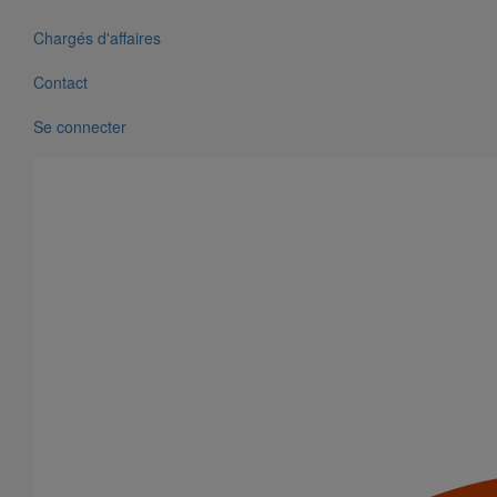
Chargés d'affaires
Contact
Se connecter
Tête prise d'air ELIXAIR DN200
En savoir plus
sur Tête prise d'air ELIXAIR DN200