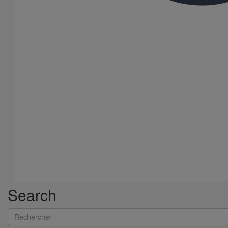
Piquage type collier de prise en charge Pt bossage ELIXAIR
DN300
En savoir plus
sur Piquage type collier de prise en charge Pt
bossage ELIXAIR DN300
Search
Rechercher