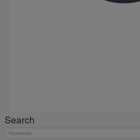
Produits
Nos services
Stockistes
Menu Footer 2
Contact
À Propos
Conditions générales de vente
Menu Footer 3
Vos données et vos droits
Search
Politique de confidentialité
Rechercher