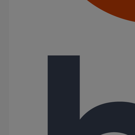
Description
Les raccords et accessoires de la gamme PAM ELIXAIR sont
compatibles avec les tuyaux de la gamme PAM ELIXAIR.
Variantes du produit
Infos techniques
BIM
Variantes du produit
Infos techniques & description du produit
BIM
Variantes du produit
Article
DN
dn
Angle
Longueur
Hauteur
Largeur
Poids
239847
200
-
-
-
-
-
4,40
239848
300
-
-
-
-
-
4,50
239849
500
-
-
-
-
-
7,50
Toutes les dimensions sont en mm et les poids nominaux sont en
kg
Variantes du produit
Infos techniques & description du produit
BIM
Infos techniques & description du produit