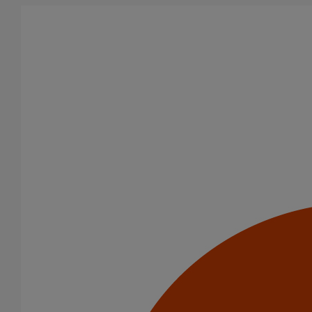
Aller au contenu principal
Produits
Puits climatique
Piquage type collier de prise en charge Pt bossage
ELIXAIR DN200
Piquage type collier de
prise en charge Pt
bossage ELIXAIR DN200
Code article : 239847