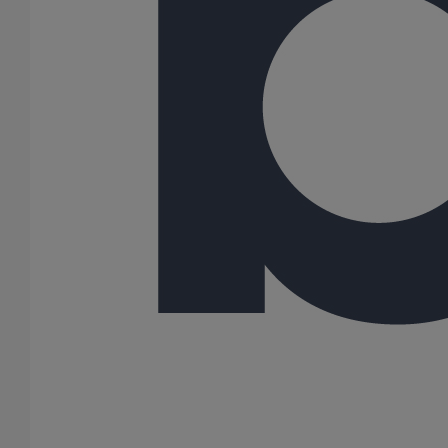
Description du produit
Les raccords et accessoires de la gamme PAM ELIXAIR sont
compatibles avec les tuyaux de la gamme PAM ELIXAIR.
Utilisation recommandée :
Ventilation
Normes industrielles des produits :
Avis Technique Puits
climatique Elixair® 14.5/23-2310_V1
Variantes du produit
Infos techniques & description du produit
BIM
BIM