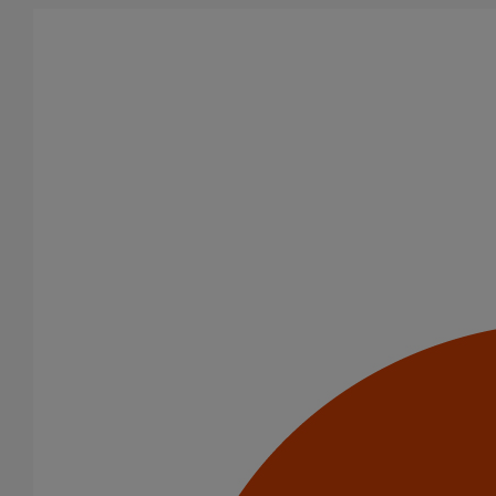
Aller au contenu principal
Tous les produits
La fonte est un matériau, solide, pérenne, incombustible, et ayant
des propriétés acoustiques intrinsèques. Nos systèmes
d’évacuation présentent de remarquables caractéristiques en
matière de sécurité incendie et de confort acoustique.
Filtrer par
tout supprimer
Descentes pluviales
Colliers de descente
Domaines d’emploi
Eaux pluviales - Système gravitaire
Usage standard
Usage intensif