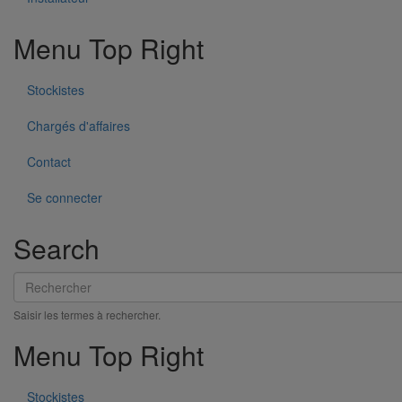
Menu Top Right
Stockistes
Chargés d'affaires
Contact
Se connecter
Search
Boîte à eau DN100
Rechercher
En savoir plus
sur Boîte à eau DN100
Saisir les termes à rechercher.
Menu Top Right
Stockistes