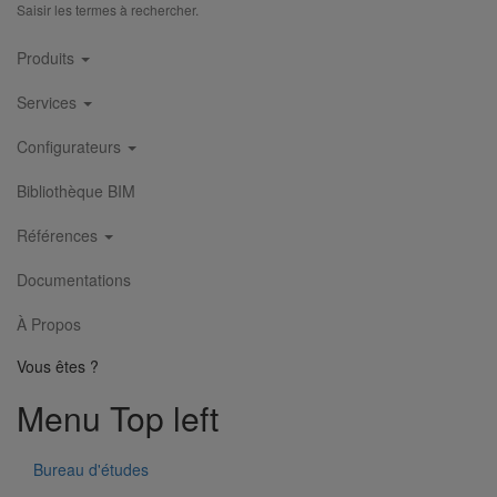
Saisir les termes à rechercher.
Main
Produits
navigation
Services
Configurateurs
Bibliothèque BIM
Esse à emboitement DN125 écartement 75 mm
Références
En savoir plus
sur Esse à emboitement DN125 écartement 75
mm
Documentations
À Propos
Vous êtes ?
Menu Top left
Bureau d'études