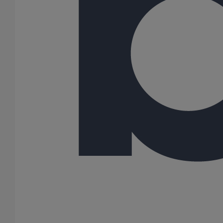
100
125
150
200
250
300
Gamme
PLUVIALES PAVILLONNAIRES
PLUVIALES RESIDENTIELLES
112 Résultats