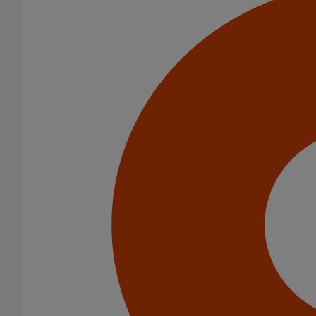
En savoir plus
sur Liaison cannelée ronde DN75