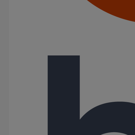
Joints SME
Joints standards
Tampons EPDM
Puits climatique
Raccords
Bouchons
Bouchons expansibles
Compensateurs de mouvement
Cônes excentrés
Coudes
Coulisses
Culottes chute unique et multiconnecteurs
Embranchements
Raccordements WC
Raccords d'ancrage
Siphons
Tés de visite
Système siphoïde
Diamètre nominal
50
75
80