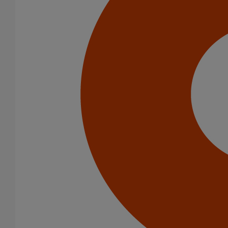
Catégorie de produits
Tuyaux
Accessoires
Outillage
PAM Protect
Peinture
Descentes pluviales
Boîtes à eau
Coudes et esses
Dauphins
Fixations
Gargouilles
Joints pour gamme pluviale
Fixations
Amortisseurs acoustiques
Colliers de descente
Colliers et crochets de suspension
Consoles
Joints
Bagues et manchons d'adaptation
Colliers à griffes
Joints HP