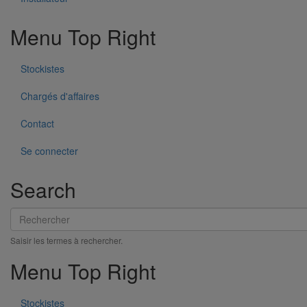
Menu Top Right
Stockistes
Chargés d'affaires
Tête prise d'air ELIXAIR DN300
Contact
En savoir plus
sur Tête prise d'air ELIXAIR DN300
Se connecter
Search
Rechercher
Saisir les termes à rechercher.
Menu Top Right
Stockistes