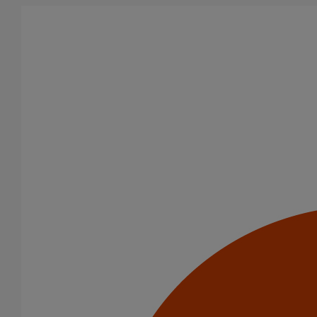
Aller au contenu principal
Tous les produits
La fonte est un matériau, solide, pérenne, incombustible, et ayant
des propriétés acoustiques intrinsèques. Nos systèmes
d’évacuation présentent de remarquables caractéristiques en
matière de sécurité incendie et de confort acoustique.
Filtrer par
tout supprimer
Dauphins
Puits climatique
Domaines d’emploi
Eaux pluviales - Système gravitaire
Puits climatiques