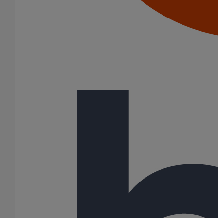
Joints standards
Tampons EPDM
Puits climatique
Raccords
Bouchons
Bouchons expansibles
Compensateurs de mouvement
Cônes excentrés
Coudes
Coulisses
Culottes chute unique et multiconnecteurs
Embranchements
Raccordements WC
Raccords d'ancrage
Siphons
Tés de visite
Système siphoïde
Diamètre nominal
75
100
125
200