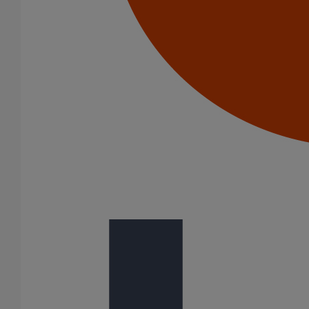
Piquage type collier de prise en charge Pt bossage ELIXAIR
DN500
En savoir plus
sur Piquage type collier de prise en charge Pt
bossage ELIXAIR DN500