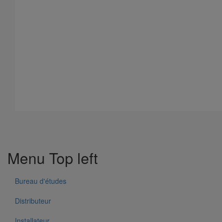
Tête prise d'air ELIXAIR DN500
En savoir plus
sur Tête prise d'air ELIXAIR DN500
Menu Top left
Bureau d'études
Distributeur
Installateur