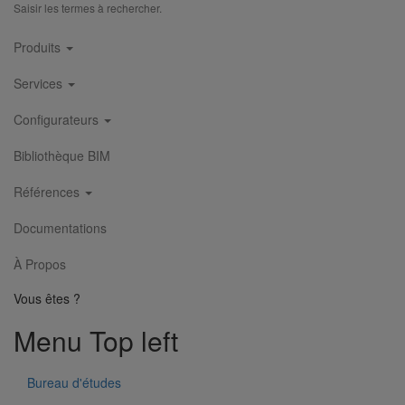
Saisir les termes à rechercher.
Main
Piquage type collier de prise en charge Pt bossage ELIXAIR
Produits
navigation
DN200
En savoir plus
sur Piquage type collier de prise en charge Pt
Services
bossage ELIXAIR DN200
Configurateurs
Bibliothèque BIM
Références
Documentations
À Propos
Vous êtes ?
Menu Top left
Bureau d'études