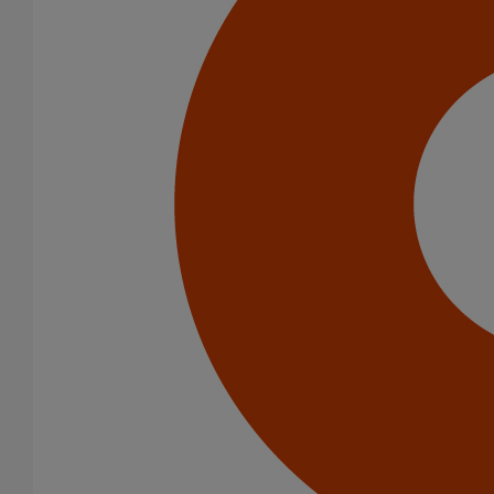
Catégorie de produits
Tuyaux
Accessoires
Outillage
PAM Protect
Peinture
Descentes pluviales
Boîtes à eau
Coudes et esses
Dauphins
Fixations
Gargouilles
Joints pour gamme pluviale
Fixations
Amortisseurs acoustiques
Colliers de descente
Colliers et crochets de suspension
Consoles
Joints
Bagues et manchons d'adaptation
Colliers à griffes
Joints HP
Joints SME