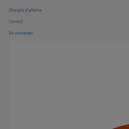
Chargés d'affaires
Contact
Se connecter
Tête prise d'air ELIXAIR DN200
En savoir plus
sur Tête prise d'air ELIXAIR DN200