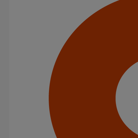
Té EE ELIXAIR DN500 dn300
En savoir plus
sur Té EE ELIXAIR DN500 dn300