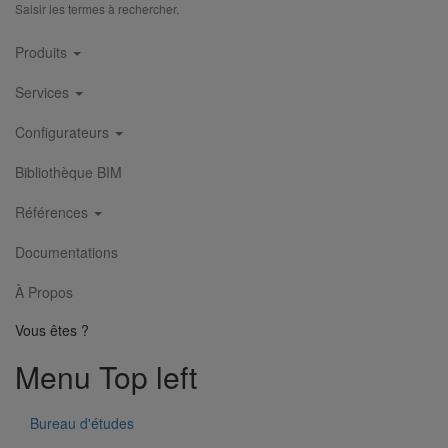
Saisir les termes à rechercher.
Piquage type collier de prise en charge Pt bossage ELIXAIR
Main
DN200
Produits
navigation
En savoir plus
sur Piquage type collier de prise en charge Pt
bossage ELIXAIR DN200
Services
Configurateurs
Bibliothèque BIM
Références
Documentations
À Propos
Vous êtes ?
Menu Top left
Bureau d'études