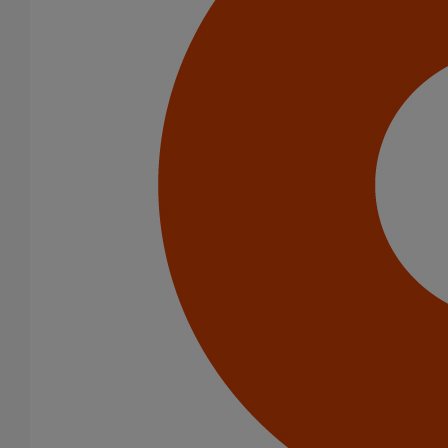
Catégorie de produits
Tuyaux
Accessoires
Outillage
PAM Protect
Peinture
Descentes pluviales
Boîtes à eau
Coudes et esses
Dauphins
Fixations
Gargouilles
Joints pour gamme pluviale
Fixations
Amortisseurs acoustiques
Colliers de descente
Colliers et crochets de suspension
Consoles
Joints
Bagues et manchons d'adaptation
Colliers à griffes
Joints HP
Joints SME