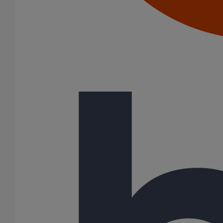
Joints standards
Tampons EPDM
Puits climatique
Raccords
Bouchons
Bouchons expansibles
Compensateurs de mouvement
Cônes excentrés
Coudes
Coulisses
Culottes chute unique et multiconnecteurs
Embranchements
Raccordements WC
Raccords d'ancrage
Siphons
Tés de visite
Système siphoïde
Diamètre nominal
75
100
125
200