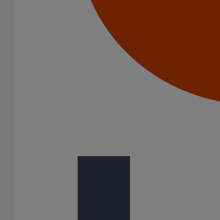
Piquage type collier de prise en charge Pt bossage ELIXAIR
DN500
En savoir plus
sur Piquage type collier de prise en charge Pt
bossage ELIXAIR DN500