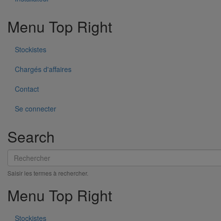
Menu Top Right
Stockistes
Chargés d'affaires
Tête prise d'air ELIXAIR DN300
En savoir plus
Contact
sur Tête prise d'air ELIXAIR DN300
Se connecter
Search
Rechercher
Saisir les termes à rechercher.
Menu Top Right
Stockistes