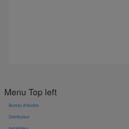
Tête prise d'air ELIXAIR DN500
En savoir plus
sur Tête prise d'air ELIXAIR DN500
Menu Top left
Bureau d'études
Distributeur
Installateur