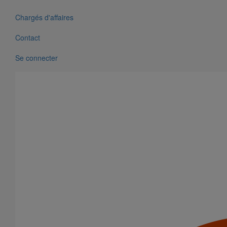
Chargés d'affaires
Contact
Se connecter
Tête prise d'air ELIXAIR DN200
En savoir plus
sur Tête prise d'air ELIXAIR DN200