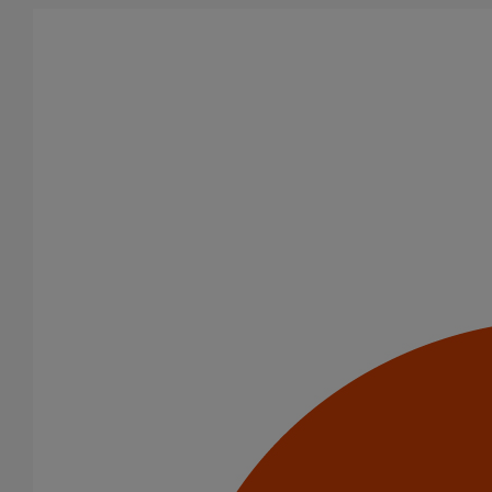
Aller au contenu principal
Tous les produits
La fonte est un matériau, solide, pérenne, incombustible, et ayant
des propriétés acoustiques intrinsèques. Nos systèmes
d’évacuation présentent de remarquables caractéristiques en
matière de sécurité incendie et de confort acoustique.
Filtrer par
tout supprimer
Coudes et esses
Puits climatique
Domaines d’emploi
Puits climatiques
Eaux pluviales - Système gravitaire